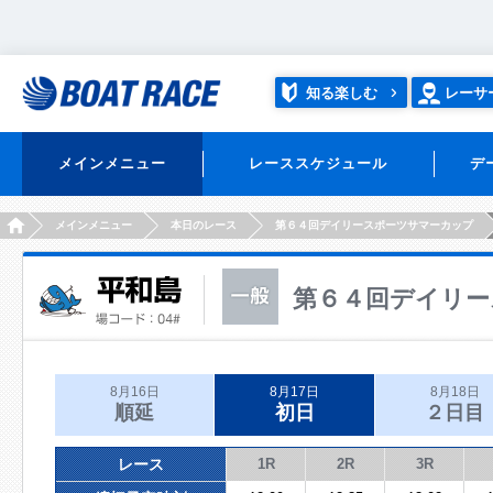
知る楽しむ
レーサ
メインメニュー
レーススケジュール
デ
HOME
メインメニュー
本日のレース
第６４回デイリースポーツサマーカップ
第６４回デイリー
8月16日
8月17日
8月18日
順延
初日
２日目
レース
1R
2R
3R