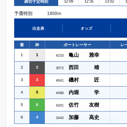
締切予定時刻
12:09
12:35
13:02
1
予選特別 1800m
出走表
オッズ
着
枠
ボートレーサー
レ
亀山 雅幸
１
1
4233
西田 靖
２
2
3072
磯村 匠
３
3
4641
内堀 学
４
5
4496
佐竹 友樹
５
6
4201
加藤 高史
６
4
3445