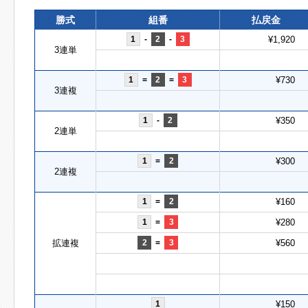
勝式
組番
払戻金
1
-
2
-
3
¥1,920
3連単
1
=
2
=
3
¥730
3連複
1
-
2
¥350
2連単
1
=
2
¥300
2連複
1
=
2
¥160
1
=
3
¥280
拡連複
2
=
3
¥560
1
¥150