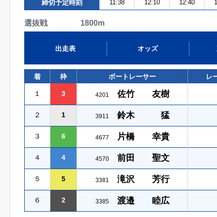
締切予定時刻
11:38
12:10
12:40
1
選抜戦 1800m
出走表
オッズ
着
枠
ボートレーサー
レ
佐竹 友樹
１
3
4201
鈴木 猛
２
1
3911
片橋 幸貴
３
6
4677
前田 聖文
４
4
4570
滝沢 芳行
５
5
3381
渡邉 睦広
６
2
3385