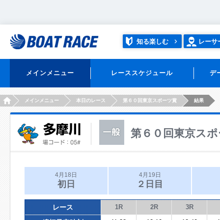
知る楽しむ
レーサ
メインメニュー
レーススケジュール
デ
HOME
メインメニュー
本日のレース
第６０回東京スポーツ賞
結果
第６０回東京スポ
4月18日
4月19日
初日
２日目
レース
1R
2R
3R