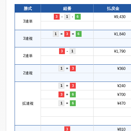
勝式
組番
払戻金
3
-
1
-
6
¥9,430
3連単
1
=
3
=
6
¥1,840
3連複
3
-
1
¥1,790
2連単
1
=
3
¥360
2連複
1
=
3
¥240
3
=
6
¥700
拡連複
1
=
6
¥470
3
¥810