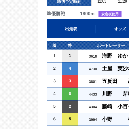
締切予定時刻
11:03
11:29
準優勝戦 1800m
安定板使用
出走表
オッズ
着
枠
ボートレーサー
海野 ゆか
１
1
3618
土屋 実沙
２
4
4730
五反田 
３
3
3801
川野 芽
４
6
4433
藤崎 小百
５
2
4304
小野 
６
5
3994