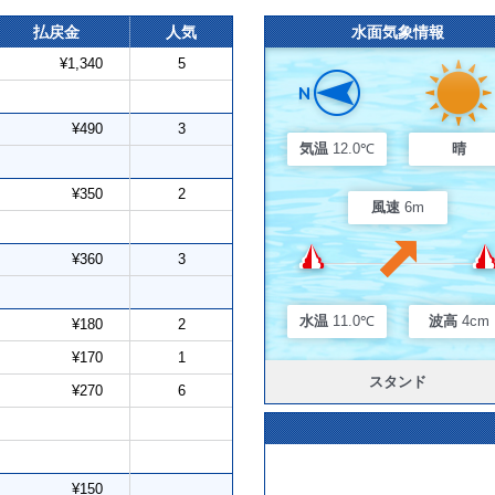
払戻金
人気
水面気象情報
¥1,340
5
¥490
3
気温
12.0℃
晴
¥350
2
風速
6m
¥360
3
水温
11.0℃
波高
4cm
¥180
2
¥170
1
スタンド
¥270
6
¥150