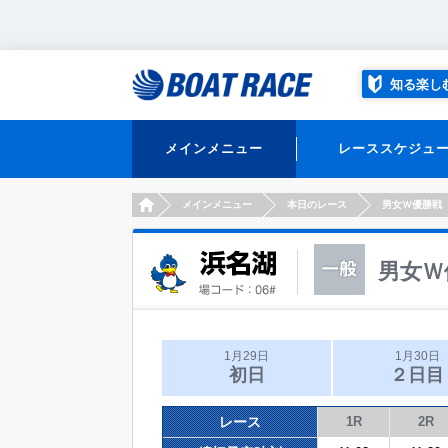
知る楽し
メインメニュー
レーススケジュ
HOME
メインメニュー
本日のレース
男女Ｗ優勝戦
男女Ｗ
1月29日
1月30日
初日
２日目
レース
1R
2R