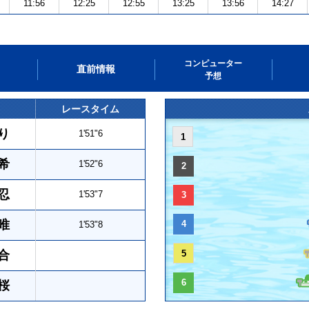
11:56
12:25
12:55
13:25
13:56
14:27
コンピューター
直前情報
予想
レースタイム
り
1'51"6
1
希
1'52"6
2
忍
1'53"7
3
唯
4
1'53"8
合
5
6
桜