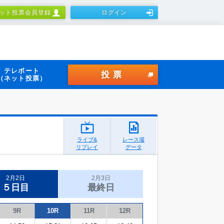
ット投票会員登録
ログイン
テレボート
投票
（ネット投票）
ライブ&
レース場
リプレイ
データ
2月2日
2月3日
５日目
最終日
9R
10R
11R
12R