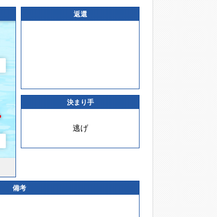
返還
決まり手
逃げ
備考