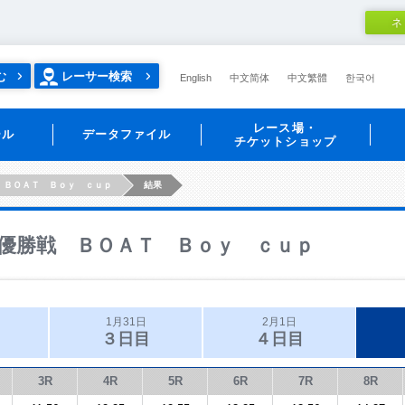
ネ
む
レーサー検索
English
中文简体
中文繁體
한국어
レース場・
ール
データファイル
チケットショップ
 ＢＯＡＴ Ｂｏｙ ｃｕｐ
結果
優勝戦 ＢＯＡＴ Ｂｏｙ ｃｕｐ
1月31日
2月1日
３日目
４日目
3R
4R
5R
6R
7R
8R