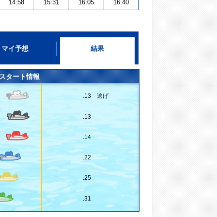
14:58
15:31
16:05
16:40
マイ予想
結果
スタート情報
.13 逃げ
.13
.14
.22
.25
.31