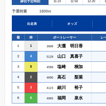
締切予定時刻
11:23
11:50
12:20
1
予選特賞 1800m
出走表
オッズ
着
枠
ボートレーサー
レ
大瀧 明日香
１
1
3999
山口 真喜子
２
4
5129
塩崎 桐加
３
5
4589
高石 梨菜
４
2
4690
細川 裕子
５
3
4123
福岡 泉水
６
6
4965