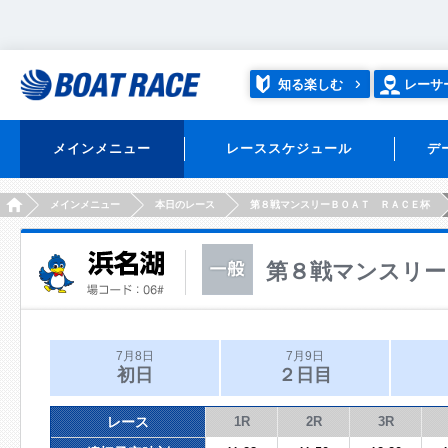
知る楽しむ
レーサ
メインメニュー
レーススケジュール
デ
HOME
メインメニュー
本日のレース
第８戦マンスリーＢＯＡＴ ＲＡＣＥ杯
第８戦マンスリー
7月8日
7月9日
初日
２日目
レース
1R
2R
3R