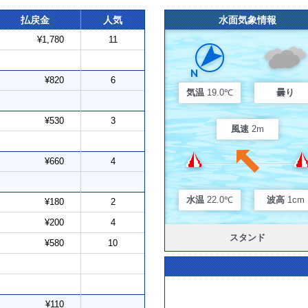
払戻金
人気
水面気象情報
¥1,780
11
¥820
6
気温
19.0℃
曇り
¥530
3
風速
2m
¥660
4
水温
22.0℃
波高
1cm
¥180
2
¥200
4
スタンド
¥580
10
¥110