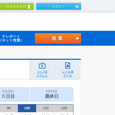
ット投票会員登録
ログイン
テレボート
投票
（ネット投票）
ライブ&
レース場
リプレイ
データ
5月25日
5月26日
５日目
最終日
9R
10R
11R
12R