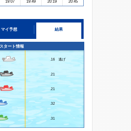
19:07
19:49
20:19
20:45
マイ予想
結果
スタート情報
.16 逃げ
.21
.21
.32
.31