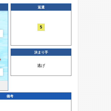
返還
5
決まり手
逃げ
備考