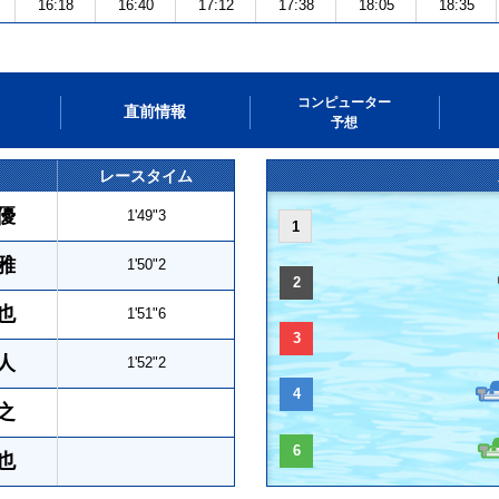
16:18
16:40
17:12
17:38
18:05
18:35
コンピューター
直前情報
予想
レースタイム
優
1'49"3
1
雅
1'50"2
2
也
1'51"6
3
人
1'52"2
4
之
6
也