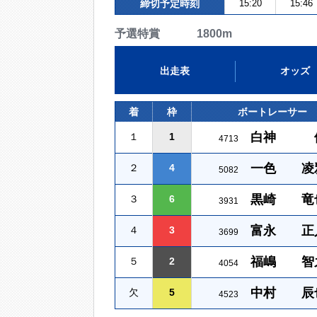
締切予定時刻
15:20
15:46
予選特賞 1800m
出走表
オッズ
着
枠
ボートレーサー
白神 
１
1
4713
一色 凌
２
4
5082
黒崎 竜
３
6
3931
富永 正
４
3
3699
福嶋 智
５
2
4054
中村 辰
欠
5
4523