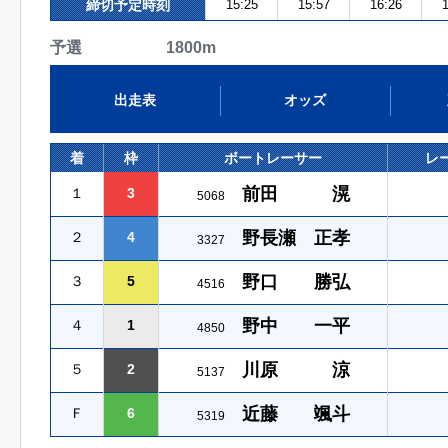
締切予定時刻
15:25
15:57
16:26
1
予選 1800m
出走表
オッズ
着
枠
ボートレーサー
レ
前田 滉
１
3
5068
野長瀬 正孝
２
4
3327
野口 勝弘
３
5
4516
野中 一平
４
1
4850
川原 涼
５
2
5137
近藤 颯斗
Ｆ
6
5319