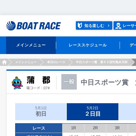
知る楽しむ
レーサ
メインメニュー
レーススケジュール
デ
HOME
メインメニュー
本日のレース
中日スポーツ賞 第５５回竹島弁天杯
中日スポーツ賞 
5月1日
5月2日
初日
２日目
レース
1R
2R
3R