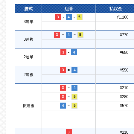
勝式
組番
払戻金
3
-
4
-
5
¥1,160
3連単
3
=
4
=
5
¥770
3連複
3
-
4
¥650
2連単
3
=
4
¥550
2連複
3
=
4
¥210
3
=
5
¥280
拡連複
4
=
5
¥570
3
¥210