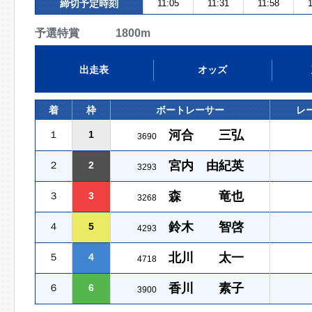
締切予定時刻
11:05
11:31
11:58
1
予選特賞 1800m
出走表
オッズ
着
枠
ボートレーサー
レ
河合 三弘
１
1
3690
宮内 由紀英
２
2
3293
森 竜也
３
3
3268
鈴木 智啓
４
5
4293
北川 太一
５
4
4718
香川 素子
６
6
3900