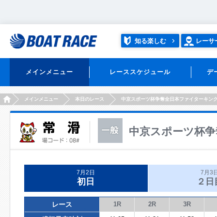
知る楽しむ
レーサ
メインメニュー
レーススケジュール
デ
HOME
メインメニュー
本日のレース
中京スポーツ杯争奪全日本ファイターキン
中京スポーツ杯争
7月2日
7月3
初日
２日
レース
1R
2R
3R