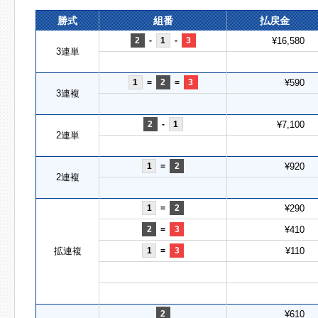
勝式
組番
払戻金
2
-
1
-
3
¥16,580
3連単
1
=
2
=
3
¥590
3連複
2
-
1
¥7,100
2連単
1
=
2
¥920
2連複
1
=
2
¥290
2
=
3
¥410
拡連複
1
=
3
¥110
2
¥610