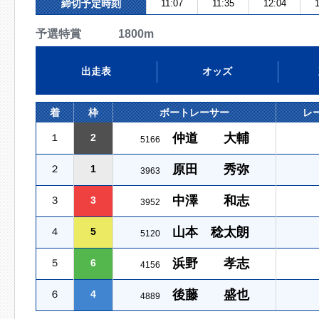
締切予定時刻
11:07
11:35
12:04
1
予選特賞 1800m
出走表
オッズ
着
枠
ボートレーサー
レ
仲道 大輔
１
2
5166
原田 秀弥
２
1
3963
中澤 和志
３
3
3952
山本 稔太朗
４
5
5120
浜野 孝志
５
6
4156
後藤 盛也
６
4
4889