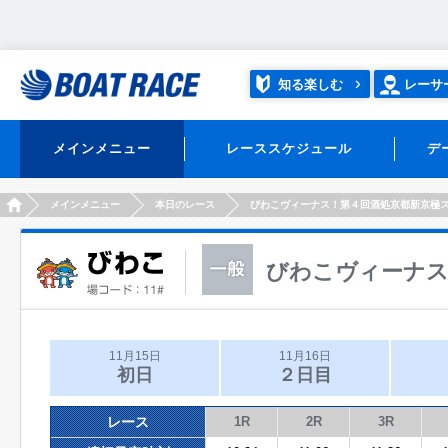
知る楽しむ
レーサ
メインメニュー
レーススケジュール
デ
HOME
メインメニュー
本日のレース
びわこヴィーナス！第４回酒処京都新京極
びわこヴィーナス
11月15日
11月16日
初日
２日目
レース
1R
2R
3R