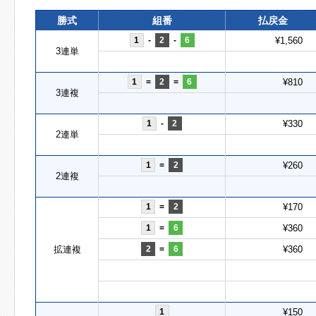
勝式
組番
払戻金
1
-
2
-
6
¥1,560
3連単
1
=
2
=
6
¥810
3連複
1
-
2
¥330
2連単
1
=
2
¥260
2連複
1
=
2
¥170
1
=
6
¥360
拡連複
2
=
6
¥360
1
¥150