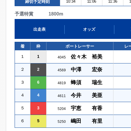
締切予定時刻
10:34
11:06
11:36
予選特賞 1800m
出走表
オッズ
着
枠
ボートレーサー
レ
佐々木 裕美
１
1
4045
中澤 宏奈
２
2
4569
蜂須 瑞生
３
6
4819
今井 美亜
４
4
4611
宇恵 有香
５
3
5204
嶋田 有里
６
5
5250