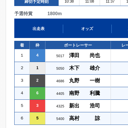
締切予定時刻
10:38
11:08
11:37
1
予選特賞 1800m
出走表
オッズ
着
枠
ボートレーサー
レ
澤田 尚也
１
4
5017
木下 雄介
２
1
5050
丸野 一樹
３
2
4686
南野 利騰
４
6
4405
新出 浩司
５
3
4325
高村 諒
６
5
5400