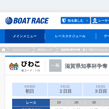
知る楽しむ
レーサ
メインメニュー
レーススケジュール
デ
HOME
メインメニュー
本日のレース
滋賀県知事杯争奪 第２７回ビナちゃんカ
滋賀県知事杯争奪
4月30日
5月1日
5月2日
初日
２日目
３日目
レース
1R
2R
3R