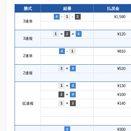
勝式
組番
払戻金
4
-
1
-
2
¥1,590
3連単
1
=
2
=
4
¥120
3連複
4
-
1
¥810
2連単
1
=
4
¥520
2連複
1
=
4
¥130
2
=
4
¥100
拡連複
1
=
2
¥140
4
¥300