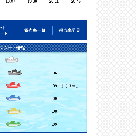
19:07
19:39
20:11
20:45
ット
得点率一覧
得点率早見
ポート
スタート情報
.11
.06
.09 まくり差し
.09
.08
.09