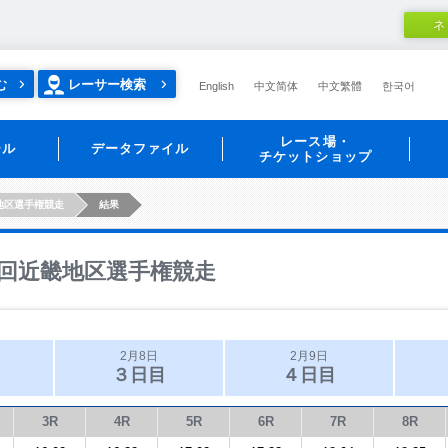
ネ
む
レーサー検索
English
中文简体
中文繁體
한국어
レース場・
ール
データファイル
チケットショップ
地区選手権競走
結果
回近畿地区選手権競走
2月8日
2月9日
３日目
４日目
3R
4R
5R
6R
7R
8R