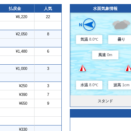
払戻金
人気
水面気象情報
¥6,220
22
¥2,050
8
気温
8.0℃
曇り
¥1,480
6
風速
0m
¥1,000
3
水温
8.0℃
波高
1cm
¥250
3
¥390
7
スタンド
¥650
9
¥330