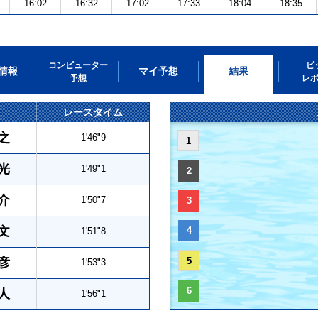
16:02
16:32
17:02
17:33
18:04
18:35
コンピューター
ピ
情報
マイ予想
結果
予想
レ
レースタイム
之
1'46"9
1
光
1'49"1
2
介
1'50"7
3
文
4
1'51"8
彦
5
1'53"3
6
人
1'56"1