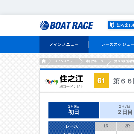
知る楽し
メインメニュー
レーススケジュ
HOME
メインメニュー
本日のレース
第６６回近畿
第６６
2月6日
2月7日
初日
２日目
レース
1R
2R