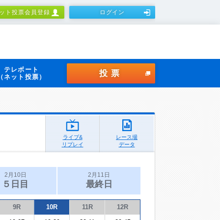
ット投票会員登録
ログイン
テレボート
投票
（ネット投票）
ライブ&
レース場
リプレイ
データ
2月10日
2月11日
５日目
最終日
9R
10R
11R
12R