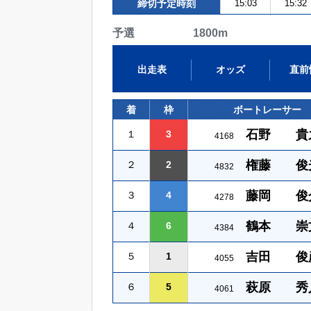
締切予定時刻
15:03
15:32
予選 1800m
出走表
オッズ
直前
着
枠
ボートレーサー
石野 貴
１
3
4168
権藤 俊
２
2
4832
藤岡 俊
３
4
4278
鶴本 崇
４
6
4384
吉田 俊
５
1
4055
萩原 秀
６
5
4061