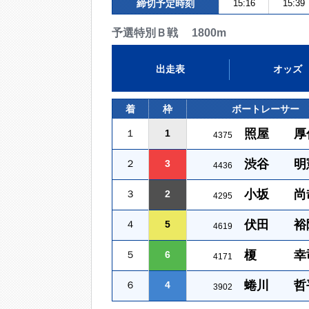
締切予定時刻
15:16
15:39
予選特別Ｂ戦 1800m
出走表
オッズ
着
枠
ボートレーサー
照屋 厚
１
1
4375
渋谷 明
２
3
4436
小坂 尚
３
2
4295
伏田 裕
４
5
4619
榎 幸
５
6
4171
蜷川 哲
６
4
3902