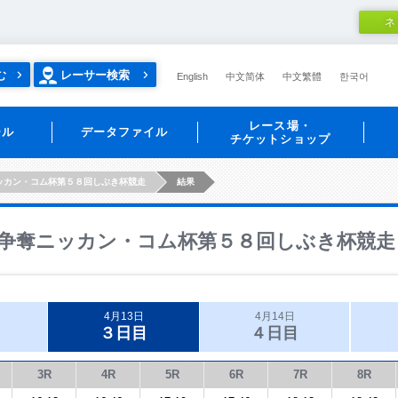
ネ
む
レーサー検索
English
中文简体
中文繁體
한국어
レース場・
ール
データファイル
チケットショップ
ッカン・コム杯第５８回しぶき杯競走
結果
争奪ニッカン・コム杯第５８回しぶき杯競走
4月13日
4月14日
３日目
４日目
3R
4R
5R
6R
7R
8R