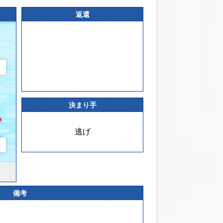
返還
決まり手
逃げ
備考