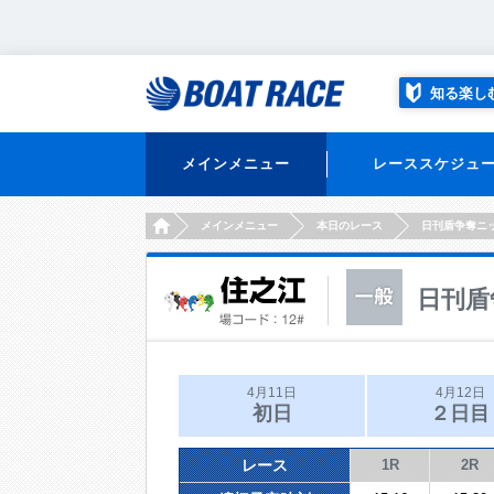
知る楽し
メインメニュー
レーススケジュ
HOME
メインメニュー
本日のレース
日刊盾争奪ニ
日刊盾
4月11日
4月12日
初日
２日目
レース
1R
2R