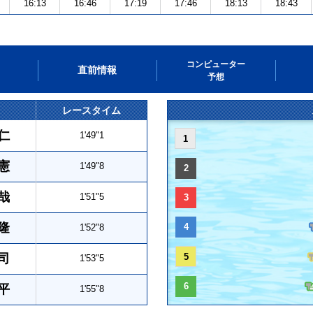
16:13
16:46
17:19
17:46
18:13
18:43
コンピューター
直前情報
予想
レースタイム
仁
1'49"1
1
憲
1'49"8
2
哉
1'51"5
3
隆
4
1'52"8
司
5
1'53"5
6
平
1'55"8