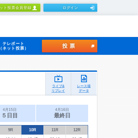
ット投票会員登録
ログイン
テレボート
投票
（ネット投票）
ライブ&
レース場
リプレイ
データ
4月15日
4月16日
５日目
最終日
9R
10R
11R
12R