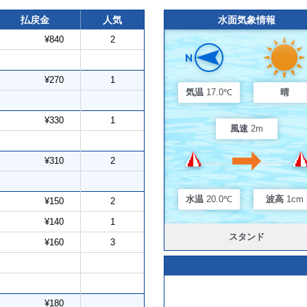
払戻金
人気
水面気象情報
¥840
2
¥270
1
気温
17.0℃
晴
¥330
1
風速
2m
¥310
2
水温
20.0℃
波高
1cm
¥150
2
¥140
1
スタンド
¥160
3
¥180