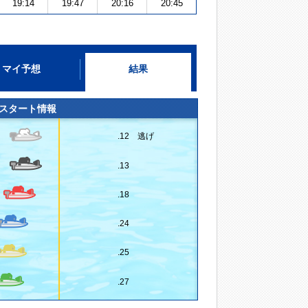
19:14
19:47
20:16
20:45
マイ予想
結果
スタート情報
.12 逃げ
.13
.18
.24
.25
.27