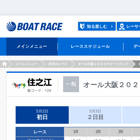
知る楽しむ
レーサ
メインメニュー
レーススケジュール
デ
HOME
メインメニュー
本日のレース
オール大阪２０２４ラピートカップ
オール大阪２０２
5月2日
5月3日
初日
２日目
レース
1R
2R
3R