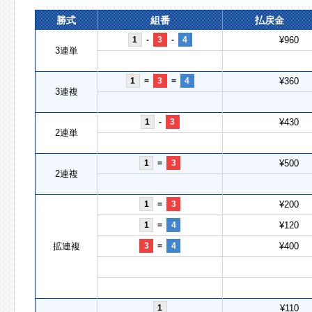
勝式
組番
払戻金
1
-
3
-
4
¥960
3連単
1
=
3
=
4
¥360
3連複
1
-
3
¥430
2連単
1
=
3
¥500
2連複
1
=
3
¥200
1
=
4
¥120
拡連複
3
=
4
¥400
1
¥110