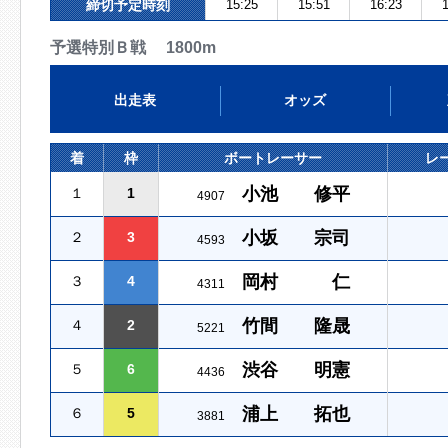
締切予定時刻
15:25
15:51
16:23
1
予選特別Ｂ戦 1800m
出走表
オッズ
着
枠
ボートレーサー
レ
小池 修平
１
1
4907
小坂 宗司
２
3
4593
岡村 仁
３
4
4311
竹間 隆晟
４
2
5221
渋谷 明憲
５
6
4436
浦上 拓也
６
5
3881