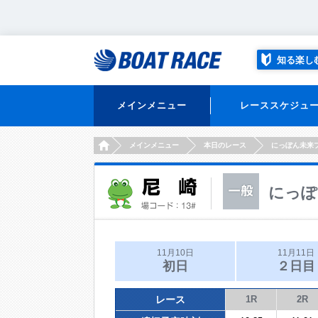
知る楽し
メインメニュー
レーススケジュ
HOME
メインメニュー
本日のレース
にっぽん未来
にっぽ
11月10日
11月11日
初日
２日目
レース
1R
2R