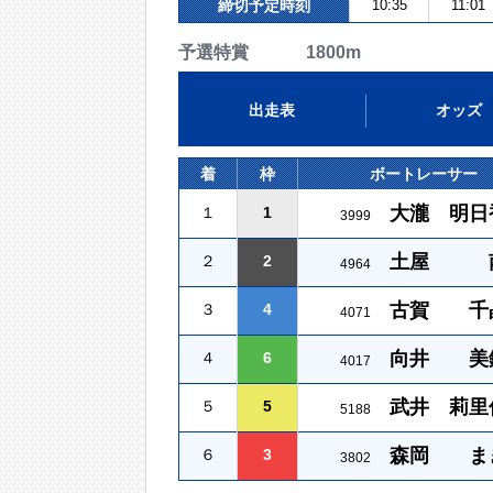
締切予定時刻
10:35
11:01
予選特賞 1800m
出走表
オッズ
着
枠
ボートレーサー
大瀧 明日
１
1
3999
土屋 
２
2
4964
古賀 千
３
4
4071
向井 美
４
6
4017
武井 莉里
５
5
5188
森岡 ま
６
3
3802