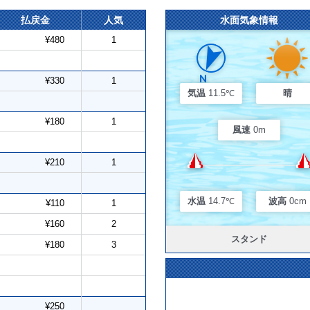
払戻金
人気
水面気象情報
¥480
1
¥330
1
気温
11.5℃
晴
¥180
1
風速
0m
¥210
1
水温
14.7℃
波高
0cm
¥110
1
¥160
2
スタンド
¥180
3
¥250