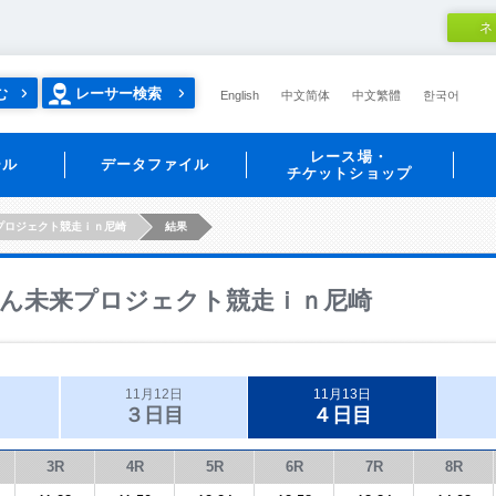
ネ
む
レーサー検索
English
中文简体
中文繁體
한국어
レース場・
ール
データファイル
チケットショップ
プロジェクト競走ｉｎ尼崎
結果
ん未来プロジェクト競走ｉｎ尼崎
11月12日
11月13日
３日目
４日目
3R
4R
5R
6R
7R
8R