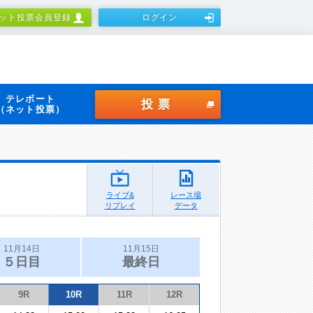
ット投票会員登録
ログイン
テレボート
投票
（ネット投票）
ライブ&
レース場
リプレイ
データ
11月14日
11月15日
５日目
最終日
9R
10R
11R
12R