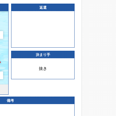
返還
決まり手
抜き
備考