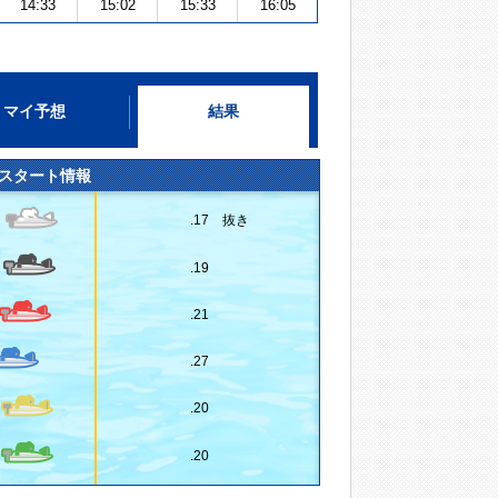
14:33
15:02
15:33
16:05
マイ予想
結果
スタート情報
.17 抜き
.19
.21
.27
.20
.20