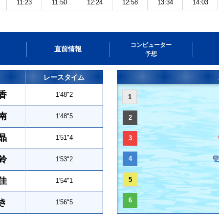
11:23
11:50
12:24
12:58
13:34
14:03
コンピューター
直前情報
予想
レースタイム
香
1'48"2
1
南
1'48"5
2
晶
1'51"4
3
鈴
4
1'53"2
佳
5
1'54"1
6
き
1'56"5