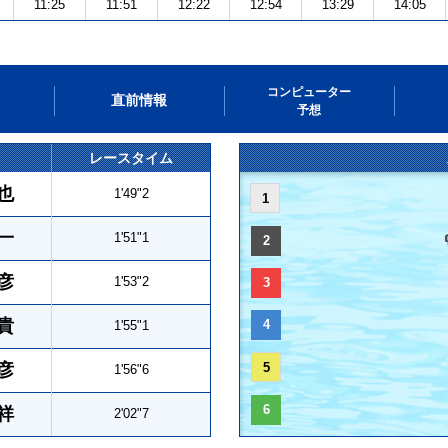
11:25
11:51
12:22
12:54
13:29
14:05
コンピューター
直前情報
予想
レースタイム
也
1'49"2
1
一
1'51"1
2
彦
1'53"2
3
貴
4
1'55"1
彦
5
1'56"6
6
祥
2'02"7