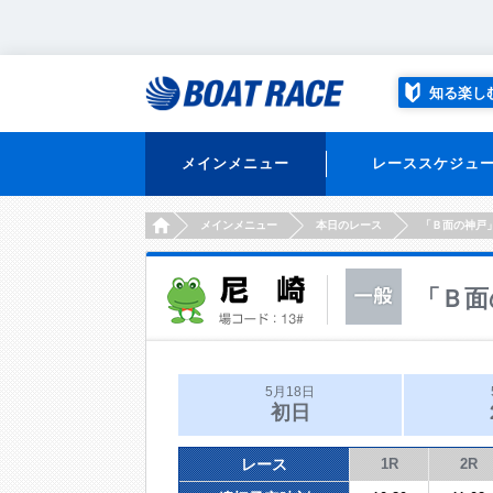
知る楽し
メインメニュー
レーススケジュ
HOME
メインメニュー
本日のレース
「Ｂ面の神戸
「Ｂ面
5月18日
初日
レース
1R
2R