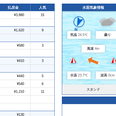
払戻金
人気
水面気象情報
¥3,880
15
¥1,620
9
気温
24.5℃
曇り
¥580
3
風速
4m
¥410
3
水温
23.7℃
波高
0cm
¥440
5
¥540
6
スタンド
¥1,210
11
¥130