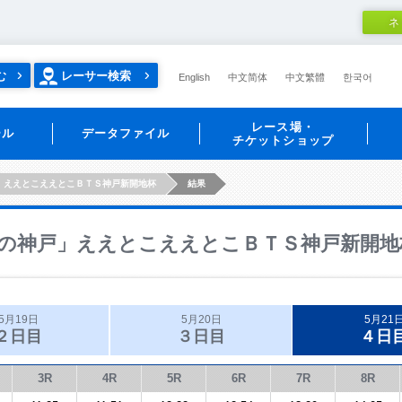
ネ
む
レーサー検索
English
中文简体
中文繁體
한국어
レース場・
ール
データファイル
チケットショップ
」ええとこええとこＢＴＳ神戸新開地杯
結果
の神戸」ええとこええとこＢＴＳ神戸新開地
5月19日
5月20日
5月21
２日目
３日目
４日
3R
4R
5R
6R
7R
8R