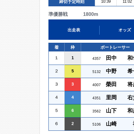
締切予定時刻
10:39
11:02
準優勝戦 1800m
出走表
オッズ
着
枠
ボートレーサー
田中 和
１
1
4357
中野 希
２
5
5132
榮田 将
３
3
4007
里岡 右
４
4
4351
山下 和
５
6
3562
山崎 
６
2
5106