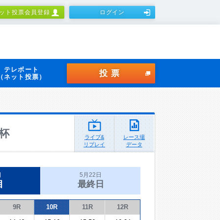
ット投票会員登録
ログイン
テレボート
投票
（ネット投票）
杯
ライブ&
レース場
リプレイ
データ
日
5月22日
目
最終日
9R
10R
11R
12R