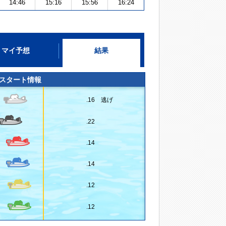
14:46
15:16
15:56
16:24
マイ予想
結果
スタート情報
.16 逃げ
.22
.14
.14
.12
.12