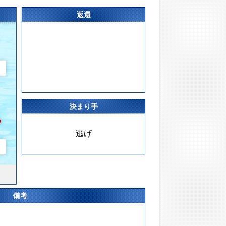
返還
決まり手
逃げ
備考