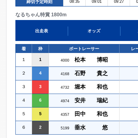
締切予定時刻
08:35
09:01
09:27
0
なるちゃん特賞 1800m
出走表
オッズ
着
枠
ボートレーサー
レ
松本 博昭
１
1
4000
石野 貴之
２
4
4168
堀本 和也
３
3
4732
安井 瑞紀
４
6
4974
田中 和也
５
5
4357
垂水 悠
６
2
5199