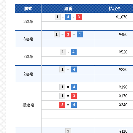
勝式
組番
払戻金
1
-
4
-
3
¥1,670
3連単
1
=
3
=
4
¥450
3連複
1
-
4
¥520
2連単
1
=
4
¥230
2連複
1
=
4
¥190
1
=
3
¥170
拡連複
3
=
4
¥340
1
¥110