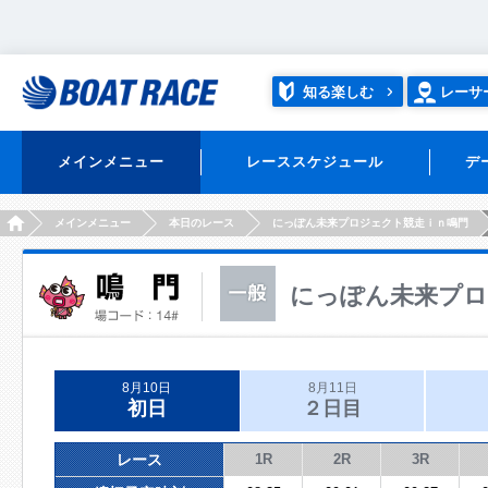
知る楽しむ
レーサ
メインメニュー
レーススケジュール
デ
HOME
メインメニュー
本日のレース
にっぽん未来プロジェクト競走ｉｎ鳴門
にっぽん未来プロ
8月10日
8月11日
初日
２日目
レース
1R
2R
3R