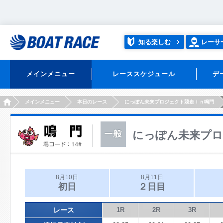
知る楽しむ
レーサ
メインメニュー
レーススケジュール
デ
HOME
メインメニュー
本日のレース
にっぽん未来プロジェクト競走ｉｎ鳴門
にっぽん未来プロ
8月10日
8月11日
初日
２日目
レース
1R
2R
3R