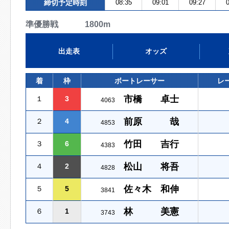
締切予定時刻
08:35
09:01
09:27
0
準優勝戦 1800m
出走表
オッズ
着
枠
ボートレーサー
レ
市橋 卓士
１
3
4063
前原 哉
２
4
4853
竹田 吉行
３
6
4383
松山 将吾
４
2
4828
佐々木 和伸
５
5
3841
林 美憲
６
1
3743