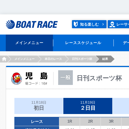
知る楽しむ
レーサ
メインメニュー
レーススケジュール
デ
HOME
メインメニュー
本日のレース
日刊スポーツ杯
結果
日刊スポーツ杯
11月18日
11月19日
初日
２日目
レース
1R
2R
3R