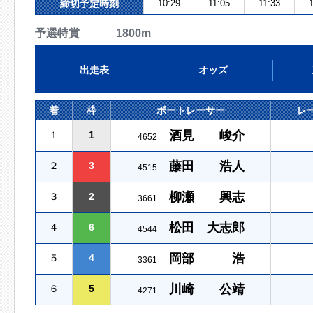
締切予定時刻
10:29
11:05
11:33
1
予選特賞 1800m
出走表
オッズ
着
枠
ボートレーサー
レ
酒見 峻介
１
1
4652
藤田 浩人
２
3
4515
柳瀬 興志
３
2
3661
松田 大志郎
４
6
4544
岡部 浩
５
4
3361
川崎 公靖
６
5
4271