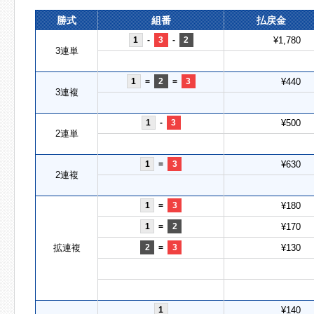
勝式
組番
払戻金
1
-
3
-
2
¥1,780
3連単
1
=
2
=
3
¥440
3連複
1
-
3
¥500
2連単
1
=
3
¥630
2連複
1
=
3
¥180
1
=
2
¥170
拡連複
2
=
3
¥130
1
¥140