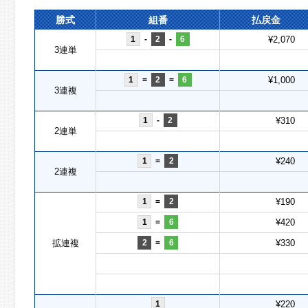
勝式
組番
払戻金
1
-
2
-
6
¥2,070
3連単
1
=
2
=
6
¥1,000
3連複
1
-
2
¥310
2連単
1
=
2
¥240
2連複
1
=
2
¥190
1
=
6
¥420
拡連複
2
=
6
¥330
1
¥220