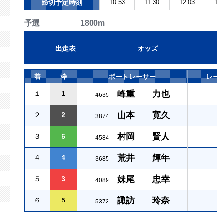
締切予定時刻
10:53
11:30
12:03
1
予選 1800m
出走表
オッズ
着
枠
ボートレーサー
レ
峰重 力也
１
1
4635
山本 寛久
２
2
3874
村岡 賢人
３
6
4584
荒井 輝年
４
4
3685
妹尾 忠幸
５
3
4089
諏訪 玲奈
６
5
5373