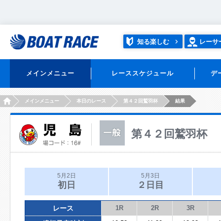
知る楽しむ
レーサ
メインメニュー
レーススケジュール
デ
HOME
メインメニュー
本日のレース
第４２回鷲羽杯
結果
第４２回鷲羽杯
5月2日
5月3日
初日
２日目
レース
1R
2R
3R