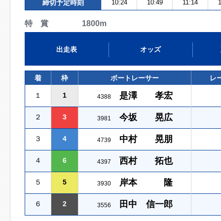
締切予定時刻
10:24
10:49
11:14
特 賞 1800m
出走表
オッズ
着
枠
ボートレーサー
レ
是澤 孝宏
１
1
4388
今坂 晃広
２
3
3981
中村 晃朋
３
4
4739
西村 拓也
４
6
4397
岸本 隆
５
5
3930
田中 信一郎
６
2
3556