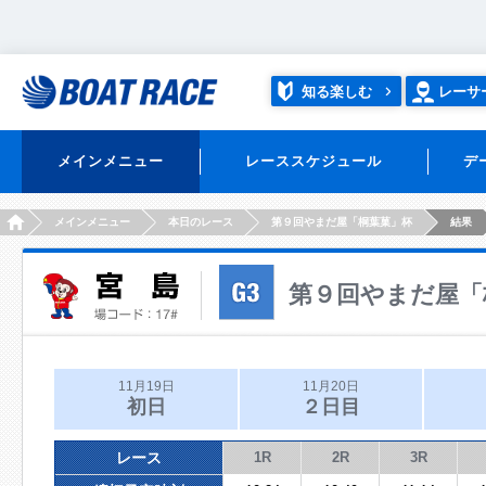
知る楽しむ
レーサ
メインメニュー
レーススケジュール
デ
HOME
メインメニュー
本日のレース
第９回やまだ屋「桐葉菓」杯
結果
第９回やまだ屋「
11月19日
11月20日
初日
２日目
レース
1R
2R
3R