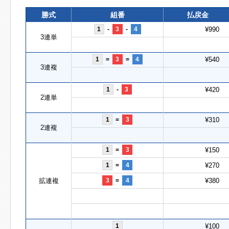
勝式
組番
払戻金
1
-
3
-
4
¥990
3連単
1
=
3
=
4
¥540
3連複
1
-
3
¥420
2連単
1
=
3
¥310
2連複
1
=
3
¥150
1
=
4
¥270
拡連複
3
=
4
¥380
1
¥100