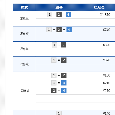
勝式
組番
払戻金
1
-
2
-
4
¥1,870
3連単
1
=
2
=
4
¥740
3連複
1
-
2
¥690
2連単
1
=
2
¥590
2連複
1
=
2
¥150
1
=
4
¥210
拡連複
2
=
4
¥270
1
¥140