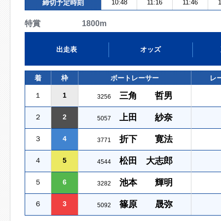
締切予定時刻
10:48
11:16
11:46
1
特賞 1800m
出走表
オッズ
着
枠
ボートレーサー
レ
三角 哲男
１
1
3256
上田 紗奈
２
2
5057
折下 寛法
３
4
3771
松田 大志郎
４
5
4544
池本 輝明
５
6
3282
篠原 晟弥
６
3
5092