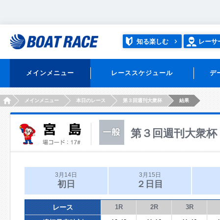
知る楽しむ
レーサ
メインメニュー
レーススケジュール
デ
HOME
メインメニュー
本日のレース
第３回週刊大衆杯
結果
第３回週刊大衆杯
3月14日
3月15日
初日
２日目
レース
1R
2R
3R