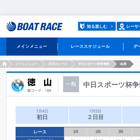
知る楽しむ
レーサ
メインメニュー
レーススケジュール
デ
HOME
メインメニュー
本日のレース
中日スポーツ杯争奪戦
結果
中日スポーツ杯争
7月4日
7月5日
初日
２日目
レース
1R
2R
3R