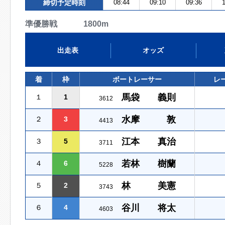
締切予定時刻
08:44
09:10
09:36
1
準優勝戦 1800m
出走表
オッズ
着
枠
ボートレーサー
レ
馬袋 義則
１
1
3612
水摩 敦
２
3
4413
江本 真治
３
5
3711
若林 樹蘭
４
6
5228
林 美憲
５
2
3743
谷川 将太
６
4
4603