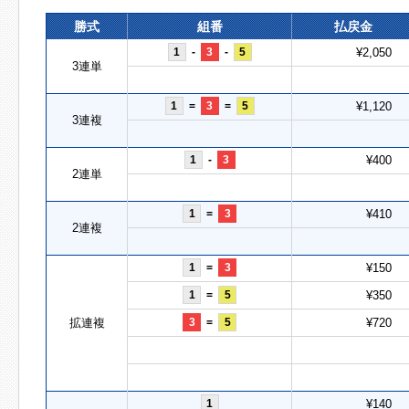
勝式
組番
払戻金
1
-
3
-
5
¥2,050
3連単
1
=
3
=
5
¥1,120
3連複
1
-
3
¥400
2連単
1
=
3
¥410
2連複
1
=
3
¥150
1
=
5
¥350
拡連複
3
=
5
¥720
1
¥140