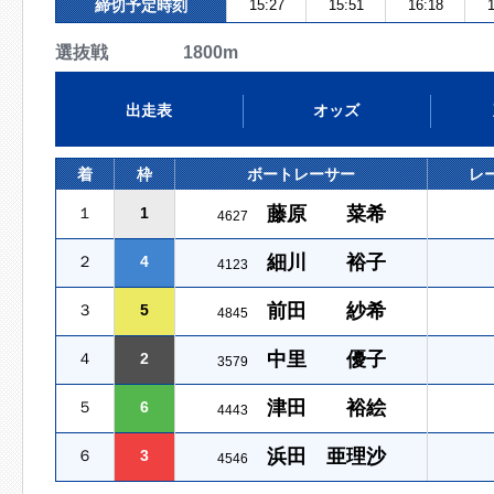
締切予定時刻
15:27
15:51
16:18
1
選抜戦 1800m
出走表
オッズ
着
枠
ボートレーサー
レ
藤原 菜希
１
1
4627
細川 裕子
２
4
4123
前田 紗希
３
5
4845
中里 優子
４
2
3579
津田 裕絵
５
6
4443
浜田 亜理沙
６
3
4546