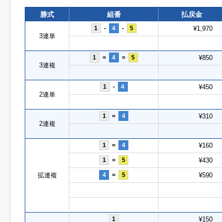
勝式
組番
払戻金
1
-
4
-
5
¥1,970
3連単
1
=
4
=
5
¥850
3連複
1
-
4
¥450
2連単
1
=
4
¥310
2連複
1
=
4
¥160
1
=
5
¥430
拡連複
4
=
5
¥590
1
¥150