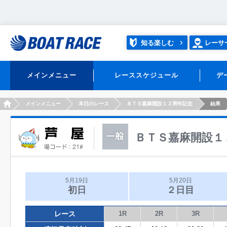
知る楽しむ
レーサ
メインメニュー
レーススケジュール
デ
HOME
メインメニュー
本日のレース
ＢＴＳ嘉麻開設１２周年記念
結果
ＢＴＳ嘉麻開設１
5月19日
5月20日
初日
２日目
レース
1R
2R
3R