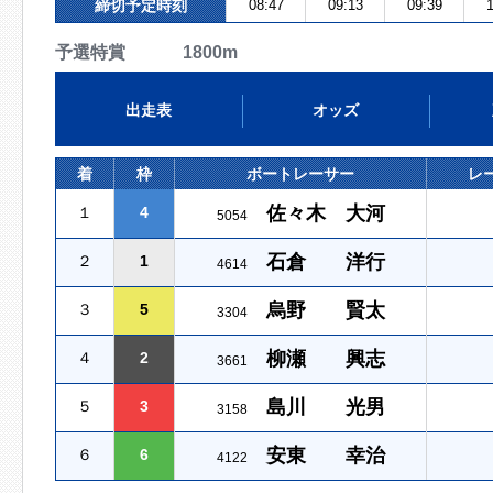
締切予定時刻
08:47
09:13
09:39
1
予選特賞 1800m
出走表
オッズ
着
枠
ボートレーサー
レ
佐々木 大河
１
4
5054
石倉 洋行
２
1
4614
烏野 賢太
３
5
3304
柳瀬 興志
４
2
3661
島川 光男
５
3
3158
安東 幸治
６
6
4122