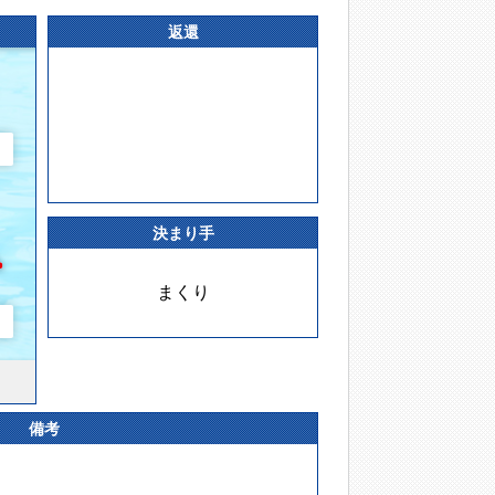
返還
決まり手
まくり
備考