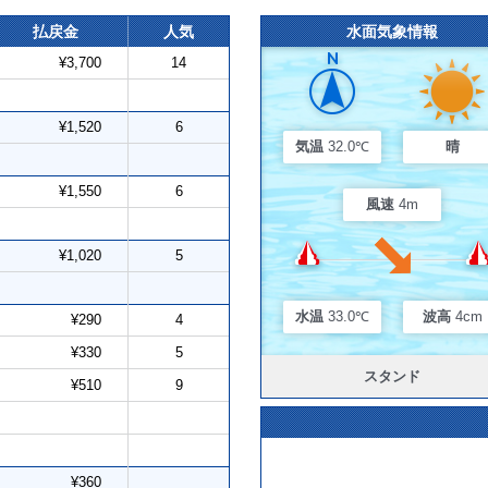
払戻金
人気
水面気象情報
¥3,700
14
¥1,520
6
気温
32.0℃
晴
¥1,550
6
風速
4m
¥1,020
5
水温
33.0℃
波高
4cm
¥290
4
¥330
5
スタンド
¥510
9
¥360