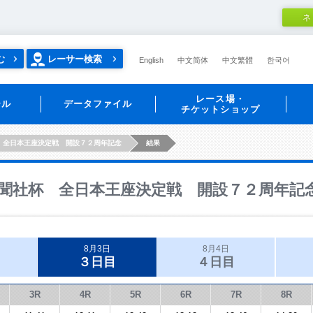
ネ
む
レーサー検索
English
中文简体
中文繁體
한국어
レース場・
ール
データファイル
チケットショップ
 全日本王座決定戦 開設７２周年記念
結果
聞社杯 全日本王座決定戦 開設７２周年記
8月3日
8月4日
３日目
４日目
3R
4R
5R
6R
7R
8R