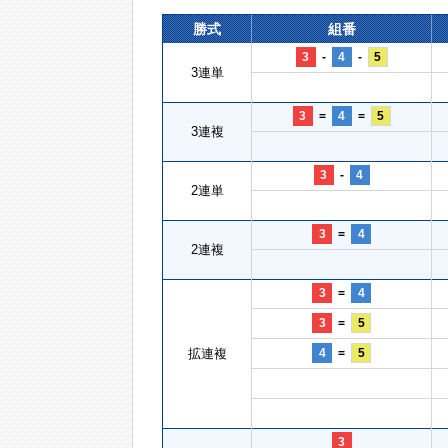
勝式
組番
3
-
4
-
5
3連単
3
=
4
=
5
3連複
3
-
4
2連単
3
=
4
2連複
3
=
4
3
=
5
拡連複
4
=
5
3