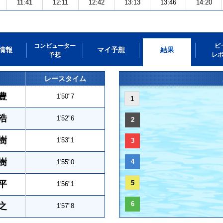
11:41
12:11
12:42
13:13
13:46
14:20
コンピューター
ピ
情報
マイ予想
結果
予想
レ
レースタイム
豊
1'50"7
1
浩
1'52"6
2
樹
1'53"1
3
樹
4
1'55"0
平
5
1'56"1
6
之
1'57"8