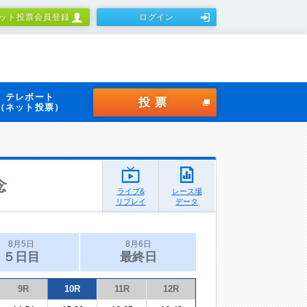
ット投票会員登録
ログイン
テレボート
投票
（ネット投票）
念
ライブ&
レース場
リプレイ
データ
8月5日
8月6日
５日目
最終日
9R
10R
11R
12R