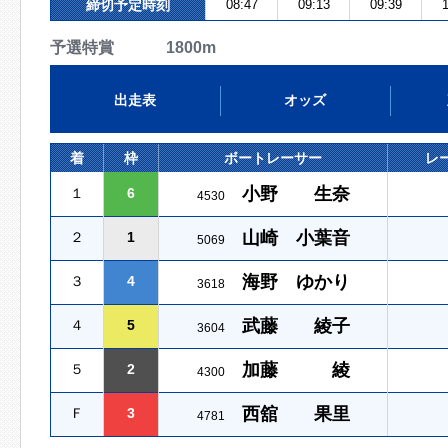
締切予定時刻
08:47
09:13
09:39
1
予選特賞 1800m
出走表
オッズ
着
枠
ボートレーサー
レ
小野 生奈
１
6
4530
山崎 小葉音
２
1
5069
海野 ゆかり
３
4
3618
武藤 綾子
４
5
3604
加藤 綾
５
2
4300
西舘 果里
Ｆ
3
4781