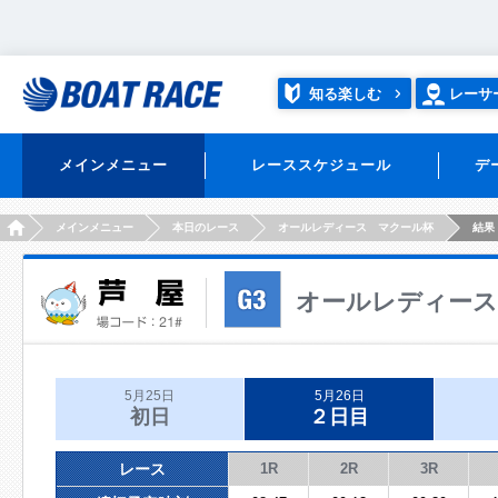
知る楽しむ
レーサ
メインメニュー
レーススケジュール
デ
HOME
メインメニュー
本日のレース
オールレディース マクール杯
結果
オールレディース
5月25日
5月26日
初日
２日目
レース
1R
2R
3R