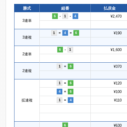
勝式
組番
払戻金
6
-
1
-
4
¥2,470
3連単
1
=
4
=
6
¥190
3連複
6
-
1
¥1,600
2連単
1
=
6
¥370
2連複
1
=
6
¥120
4
=
6
¥100
拡連複
1
=
4
¥110
6
¥630