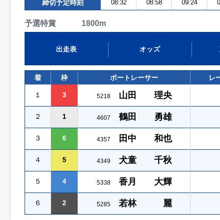
締切予定時刻
08:32
08:58
09:24
0
予選特賞 1800m
出走表
オッズ
着
枠
ボートレーサー
レ
山田 理央
１
3
5218
鶴田 勇雄
２
1
4607
田中 和也
３
6
4357
犬童 千秋
４
5
4349
香月 大輝
５
4
5338
若林 麗
６
2
5285