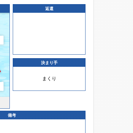
返還
決まり手
まくり
備考