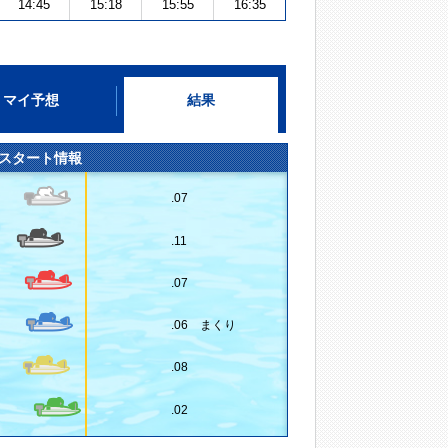
14:45
15:18
15:55
16:35
マイ予想
結果
スタート情報
.07
.11
.07
.06 まくり
.08
.02