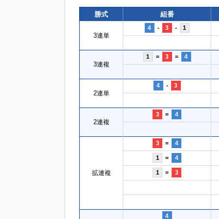
勝式
組番
4
-
3
-
1
3連単
1
=
3
=
4
3連複
4
-
3
2連単
3
=
4
2連複
3
=
4
1
=
4
拡連複
1
=
3
4