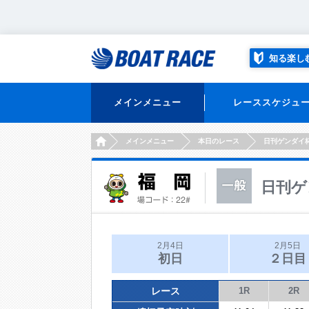
知る楽し
メインメニュー
レーススケジュ
HOME
メインメニュー
本日のレース
日刊ゲンダイ
日刊ゲ
2月4日
2月5日
初日
２日目
レース
1R
2R