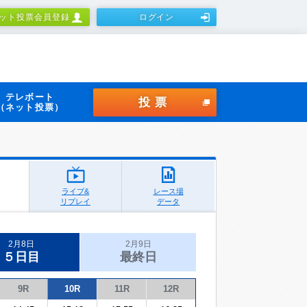
ット投票会員登録
ログイン
テレボート
投票
（ネット投票）
ライブ&
レース場
リプレイ
データ
2月8日
2月9日
５日目
最終日
9R
10R
11R
12R