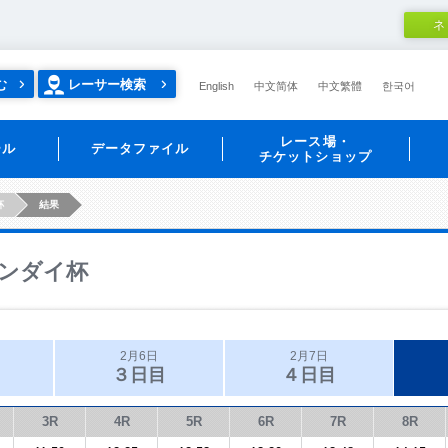
ネ
む
レーサー検索
English
中文简体
中文繁體
한국어
レース場・
ール
データファイル
チケットショップ
杯
結果
ンダイ杯
2月6日
2月7日
３日目
４日目
3R
4R
5R
6R
7R
8R