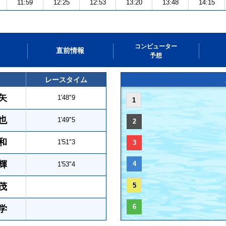
11:59
12:25
12:53
13:20
13:48
14:15
コンピューター
直前情報
予想
レースタイム
矢
1'48"9
1
也
1'49"5
2
和
1'51"3
3
輝
4
1'53"4
茂
5
6
学