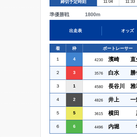
締切予定時刻
11:04
11:33
準優勝戦 1800m
出走表
オッズ
着
枠
ボートレーサー
濱崎 直
１
4
4230
白水 勝
２
3
3576
長谷川 雅
３
1
4580
井上 一
４
2
4826
横田 
５
5
3615
内堀 
６
6
4496