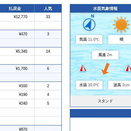
払戻金
人気
水面気象情報
¥12,770
33
¥470
3
気温
11.0℃
晴
¥5,340
14
風速
2m
¥1,700
6
水温
10.0℃
波高
2cm
¥160
2
¥190
4
スタンド
¥240
5
¥870