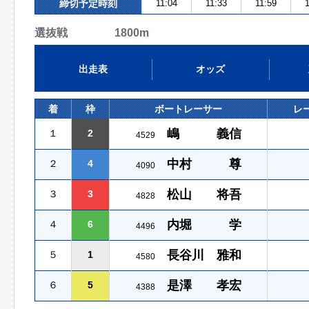
締切予定時刻
11:04
11:33
11:59
1
選抜戦 1800m
出走表
オッズ
着
枠
ボートレーサー
レ
嶋 義信
１
2
4529
中村 尊
２
4
4090
松山 将吾
３
3
4828
内堀 学
４
6
4496
長谷川 雅和
５
1
4580
是澤 孝宏
６
5
4388