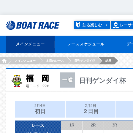
知る楽しむ
レーサ
メインメニュー
レーススケジュール
デ
HOME
メインメニュー
本日のレース
日刊ゲンダイ杯
結果
日刊ゲンダイ杯
2月4日
2月5日
初日
２日目
レース
1R
2R
3R