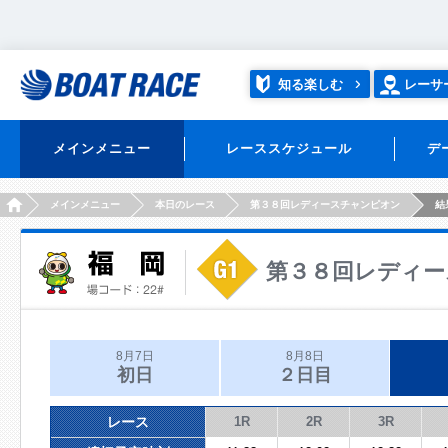
知る楽しむ
レーサ
メインメニュー
レーススケジュール
デ
HOME
メインメニュー
本日のレース
第３８回レディースチャンピオン
結
第３８回レディー
8月7日
8月8日
初日
２日目
レース
1R
2R
3R