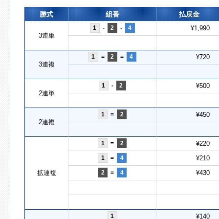
勝式
組番
払戻金
1
-
2
-
4
¥1,990
3連単
1
=
2
=
4
¥720
3連複
1
-
2
¥500
2連単
1
=
2
¥450
2連複
1
=
2
¥220
1
=
4
¥210
拡連複
2
=
4
¥430
1
¥140