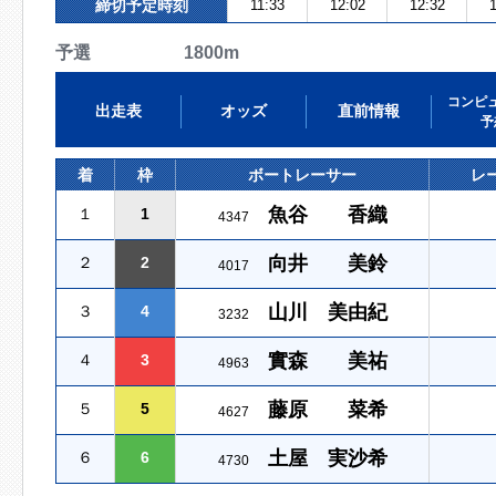
締切予定時刻
11:33
12:02
12:32
1
予選 1800m
コンピ
出走表
オッズ
直前情報
予
着
枠
ボートレーサー
レ
魚谷 香織
１
1
4347
向井 美鈴
２
2
4017
山川 美由紀
３
4
3232
實森 美祐
４
3
4963
藤原 菜希
５
5
4627
土屋 実沙希
６
6
4730