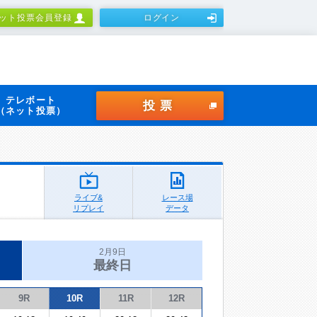
ット投票会員登録
ログイン
テレボート
投票
（ネット投票）
ライブ&
レース場
リプレイ
データ
2月9日
最終日
9R
10R
11R
12R