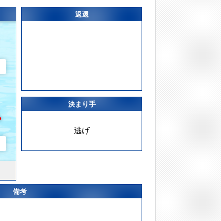
返還
決まり手
逃げ
備考