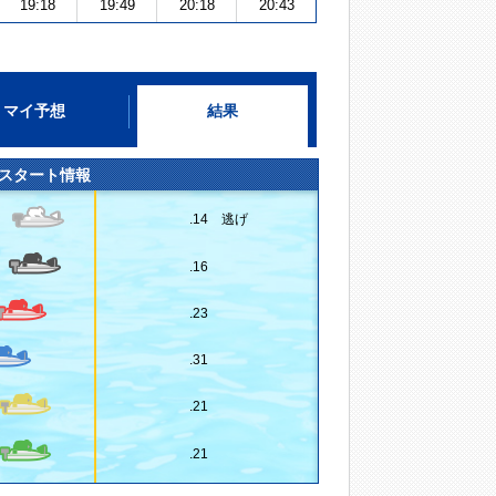
19:18
19:49
20:18
20:43
マイ予想
結果
スタート情報
.14 逃げ
.16
.23
.31
.21
.21