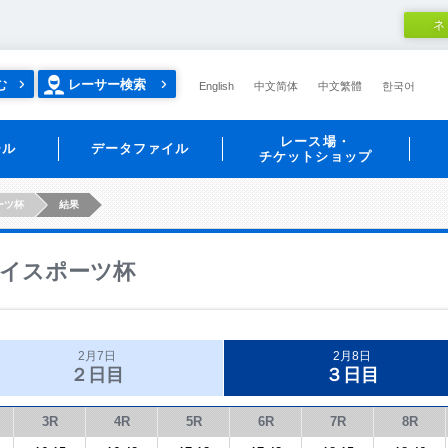
ネ
む
レーサー検索
English
中文简体
中文繁體
한국어
レース場・
ール
データファイル
チケットショップ
ーツ杯
結果
イスポーツ杯
2月7日
2月8日
２日目
３日目
3R
4R
5R
6R
7R
8R