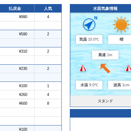
払戻金
人気
水面気象情報
¥990
4
¥590
2
気温
10.0℃
晴
¥310
2
風速
1m
¥230
2
水温
9.0℃
波高
1cm
¥100
1
¥260
4
スタンド
¥600
8
¥100