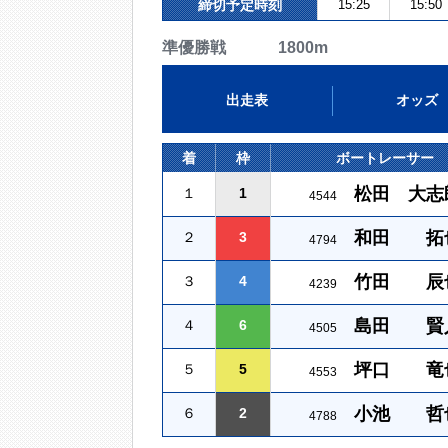
締切予定時刻
15:25
15:50
準優勝戦 1800m
出走表
オッズ
着
枠
ボートレーサー
松田 大志
１
1
4544
和田 拓
２
3
4794
竹田 辰
３
4
4239
島田 賢
４
6
4505
坪口 竜
５
5
4553
小池 哲
６
2
4788