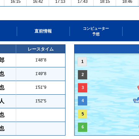
16:15
16:42
17:13
17:43
18:15
18:46
コンピューター
直前情報
予想
レースタイム
郎
1'48"8
1
也
1'49"8
2
也
1'51"9
3
人
4
1'52"5
也
5
6
也