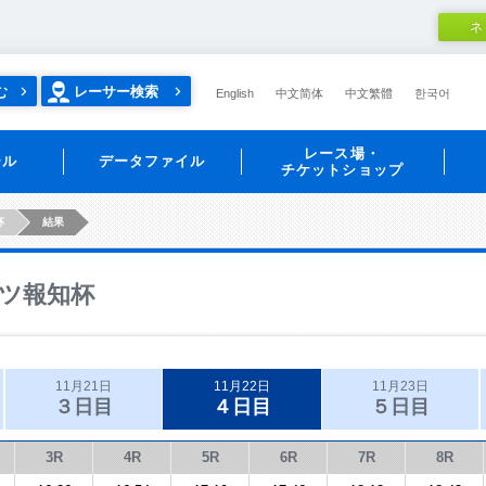
ネ
む
レーサー検索
English
中文简体
中文繁體
한국어
レース場・
ール
データファイル
チケットショップ
杯
結果
ツ報知杯
11月21日
11月22日
11月23日
３日目
４日目
５日目
3R
4R
5R
6R
7R
8R