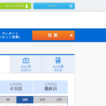
ット投票会員登録
ログイン
テレボート
投票
（ネット投票）
ライブ&
レース場
リプレイ
データ
11月24日
11月25日
６日目
最終日
9R
10R
11R
12R