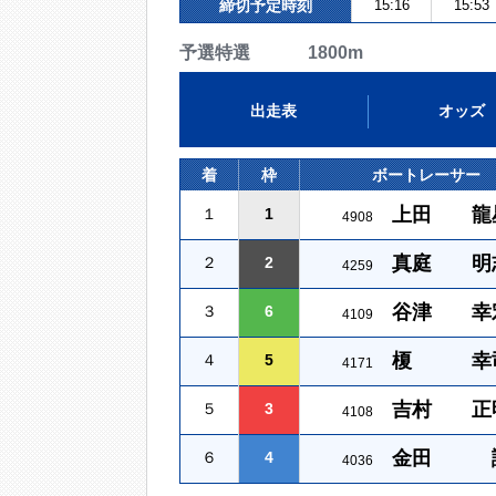
締切予定時刻
15:16
15:53
予選特選 1800m
出走表
オッズ
着
枠
ボートレーサー
上田 龍
１
1
4908
真庭 明
２
2
4259
谷津 幸
３
6
4109
榎 幸
４
5
4171
吉村 正
５
3
4108
金田 
６
4
4036