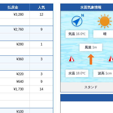
払戻金
人気
水面気象情報
¥3,280
12
¥2,760
9
気温
16.0℃
晴
¥280
1
風速
1m
¥360
3
水温
18.0℃
波高
1cm
¥220
3
¥640
9
スタンド
¥1,730
14
¥100