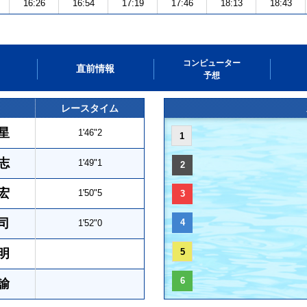
16:26
16:54
17:19
17:46
18:13
18:43
コンピューター
直前情報
予想
レースタイム
星
1'46"2
1
志
1'49"1
2
宏
1'50"5
3
司
4
1'52"0
明
5
6
諭