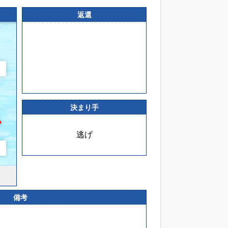
返還
決まり手
逃げ
備考