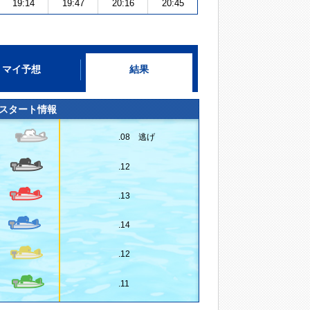
19:14
19:47
20:16
20:45
マイ予想
結果
スタート情報
.08 逃げ
.12
.13
.14
.12
.11