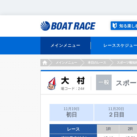
知る楽し
メインメニュー
レーススケジュ
HOME
メインメニュー
本日のレース
スポーツ報知
スポー
11月19日
11月20日
初日
２日目
レース
1R
2R