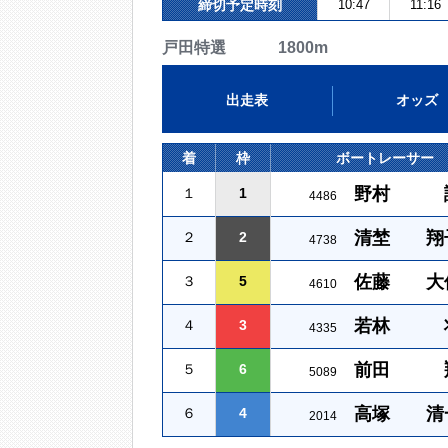
締切予定時刻
10:47
11:16
戸田特選 1800m
出走表
オッズ
着
枠
ボートレーサー
野村 
１
1
4486
清埜 翔
２
2
4738
佐藤 大
３
5
4610
若林 
４
3
4335
前田 
５
6
5089
高塚 清
６
4
2014