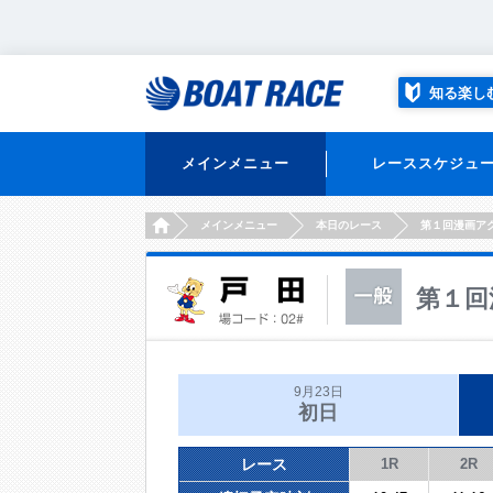
知る楽し
メインメニュー
レーススケジュ
HOME
メインメニュー
本日のレース
第１回漫画ア
第１回
9月23日
初日
レース
1R
2R