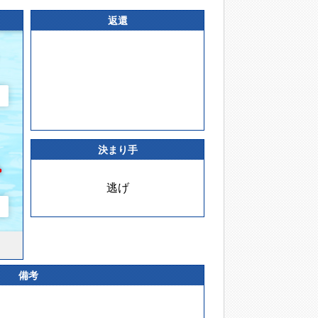
返還
決まり手
逃げ
備考