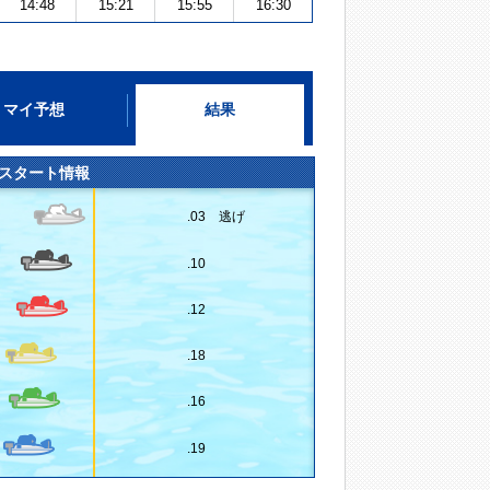
14:48
15:21
15:55
16:30
マイ予想
結果
スタート情報
.03 逃げ
.10
.12
.18
.16
.19