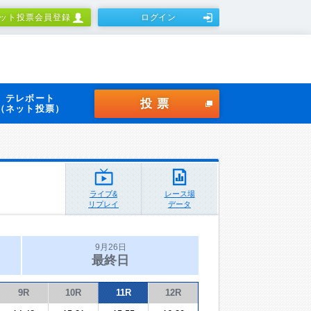
ット投票会員登録
ログイン
テレボート
投票
（ネット投票）
ライブ&
レース場
リプレイ
データ
9月26日
最終日
9R
10R
11R
12R