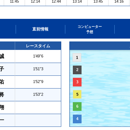
11:45
12:14
12:44
13:14
13:45
14:16
コンピューター
直前情報
予想
レースタイム
誠
1'49"6
1
子
1'51"3
2
佑
1'52"9
3
将
1'53"2
5
6
翔
4
一