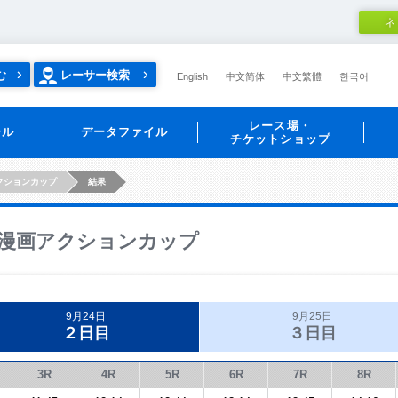
ネ
む
レーサー検索
English
中文简体
中文繁體
한국어
レース場・
ール
データファイル
チケットショップ
クションカップ
結果
漫画アクションカップ
9月24日
9月25日
２日目
３日目
3R
4R
5R
6R
7R
8R