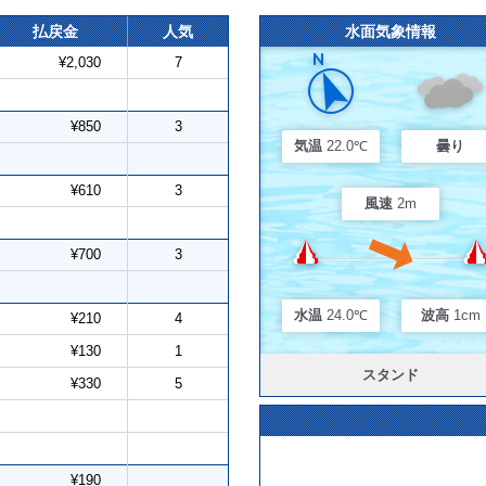
払戻金
人気
水面気象情報
¥2,030
7
¥850
3
気温
22.0℃
曇り
¥610
3
風速
2m
¥700
3
水温
24.0℃
波高
1cm
¥210
4
¥130
1
スタンド
¥330
5
¥190