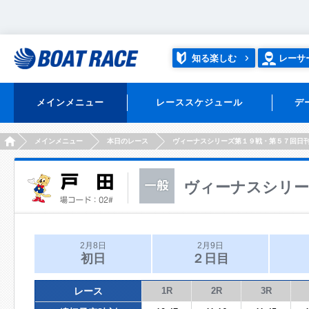
知る楽しむ
レーサ
メインメニュー
レーススケジュール
デ
HOME
メインメニュー
本日のレース
ヴィーナスシリーズ第１９戦・第５７回日
ヴィーナスシリー
2月8日
2月9日
初日
２日目
レース
1R
2R
3R