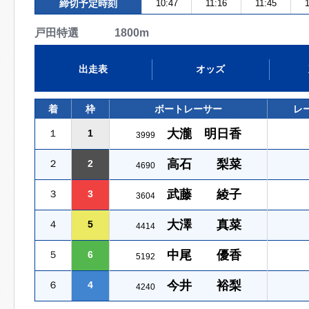
締切予定時刻
10:47
11:16
11:45
1
戸田特選 1800m
出走表
オッズ
着
枠
ボートレーサー
レ
大瀧 明日香
１
1
3999
高石 梨菜
２
2
4690
武藤 綾子
３
3
3604
大澤 真菜
４
5
4414
中尾 優香
５
6
5192
今井 裕梨
６
4
4240