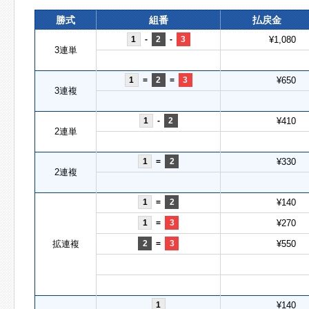
勝式
組番
払戻金
1
-
2
-
3
¥1,080
3連単
1
=
2
=
3
¥650
3連複
1
-
2
¥410
2連単
1
=
2
¥330
2連複
1
=
2
¥140
1
=
3
¥270
拡連複
2
=
3
¥550
1
¥140