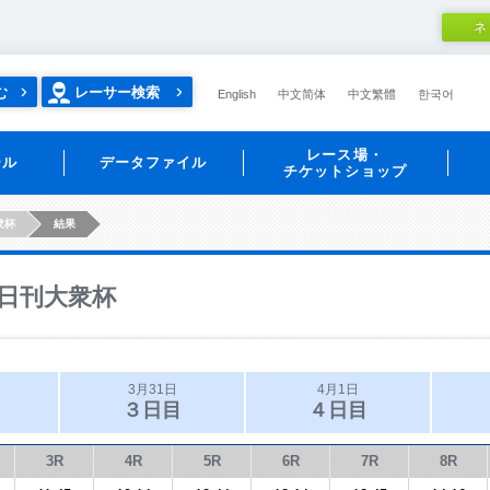
ネ
む
レーサー検索
English
中文简体
中文繁體
한국어
レース場・
ール
データファイル
チケットショップ
衆杯
結果
日刊大衆杯
3月31日
4月1日
３日目
４日目
3R
4R
5R
6R
7R
8R