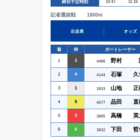
締切予定時刻
10:47
11:16
記者選抜戦 1800m
出走表
オッズ
着
枠
ボートレーサー
野村 
１
2
4486
石塚 久
２
4
4144
山地 正
３
1
3933
品田 直
４
5
4077
高橋 英
５
3
3805
下田 哲
６
6
3832