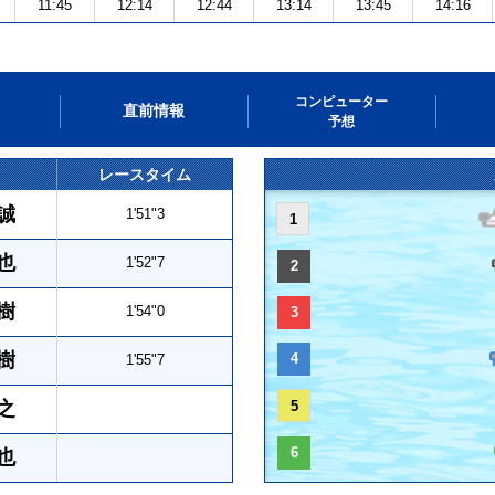
11:45
12:14
12:44
13:14
13:45
14:16
コンピューター
直前情報
予想
レースタイム
誠
1'51"3
1
也
1'52"7
2
樹
1'54"0
3
樹
4
1'55"7
之
5
6
也