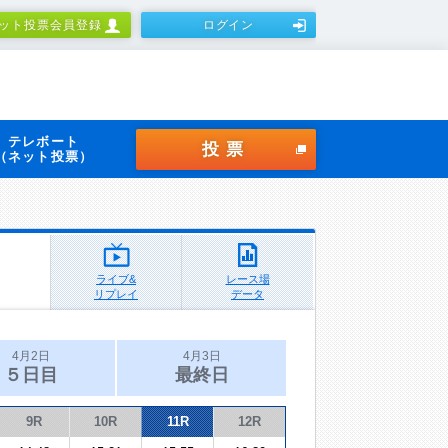
ット投票会員登録
ログイン
テレボート
投票
（ネット投票）
ライブ&
レース場
リプレイ
データ
4月2日
4月3日
５日目
最終日
9R
10R
11R
12R