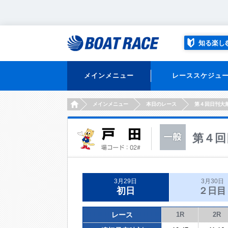
知る楽し
メインメニュー
レーススケジュ
HOME
メインメニュー
本日のレース
第４回日刊大
第４回
3月29日
3月30日
初日
２日目
レース
1R
2R