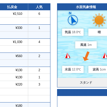
払戻金
人気
水面気象情報
¥2,510
6
¥330
1
気温
18.0℃
晴
¥1,030
4
風速
1m
¥560
2
水温
12.0℃
波高
1cm
¥130
2
¥130
1
スタンド
¥220
3
¥180