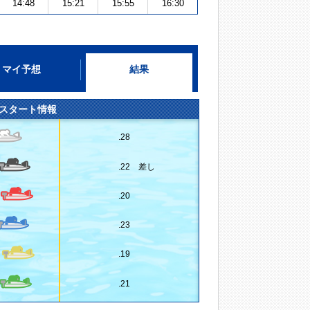
14:48
15:21
15:55
16:30
マイ予想
結果
スタート情報
.28
.22 差し
.20
.23
.19
.21