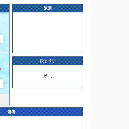
返還
決まり手
差し
備考