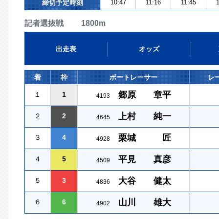
締切予定時刻
10:47
11:16
11:45
1
記者選抜戦 1800m
出走表
オッズ
着
枠
ボートレーサー
レ
郷原 章平
１
1
4193
上村 純一
２
2
4645
栗城 匠
３
4
4928
平見 真彦
４
5
4509
大谷 健太
５
3
4836
山川 雄大
６
6
4902