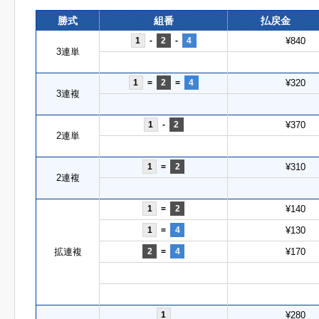
勝式
組番
払戻金
1
-
2
-
4
¥840
3連単
1
=
2
=
4
¥320
3連複
1
-
2
¥370
2連単
1
=
2
¥310
2連複
1
=
2
¥140
1
=
4
¥130
拡連複
2
=
4
¥170
1
¥280