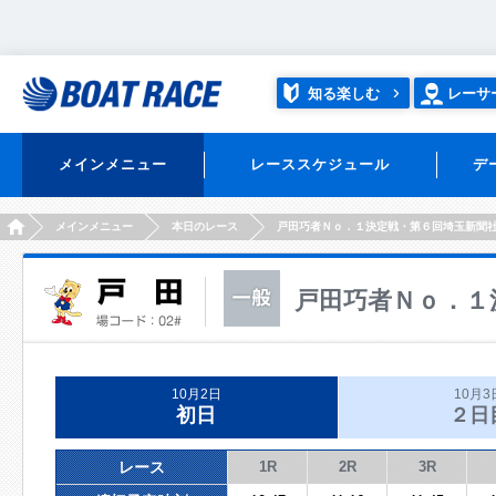
知る楽しむ
レーサ
メインメニュー
レーススケジュール
デ
HOME
メインメニュー
本日のレース
戸田巧者Ｎｏ．１決定戦・第６回埼玉新聞
戸田巧者Ｎｏ．１
10月2日
10月3
初日
２日
レース
1R
2R
3R