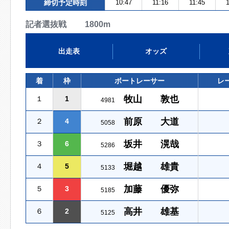
締切予定時刻
10:47
11:16
11:45
1
記者選抜戦 1800m
出走表
オッズ
着
枠
ボートレーサー
レ
牧山 敦也
１
1
4981
前原 大道
２
4
5058
坂井 滉哉
３
6
5286
堀越 雄貴
４
5
5133
加藤 優弥
５
3
5185
高井 雄基
６
2
5125