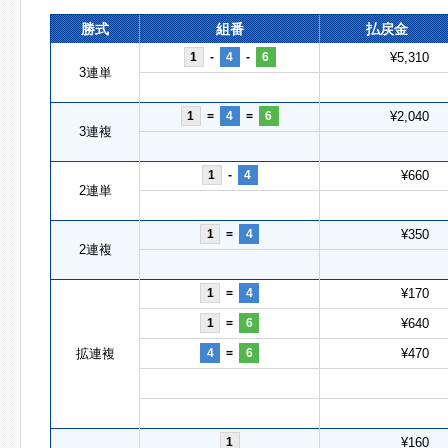
勝式
組番
払戻金
1
-
4
-
6
¥5,310
3連単
1
=
4
=
6
¥2,040
3連複
1
-
4
¥660
2連単
1
=
4
¥350
2連複
1
=
4
¥170
1
=
6
¥640
拡連複
4
=
6
¥470
1
¥160