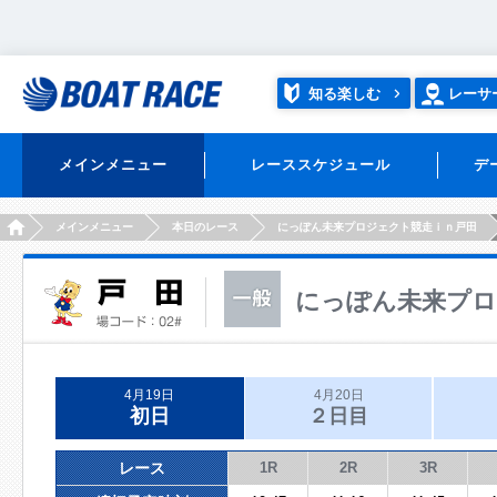
知る楽しむ
レーサ
メインメニュー
レーススケジュール
デ
HOME
メインメニュー
本日のレース
にっぽん未来プロジェクト競走ｉｎ戸田
にっぽん未来プロ
4月19日
4月20日
初日
２日目
レース
1R
2R
3R