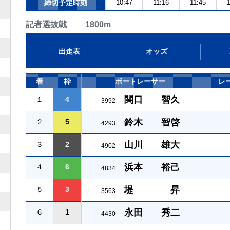
締切予定時刻
10:47
11:16
11:45
1
記者選抜戦 1800m
出走表
オッズ
着
枠
ボートレーサー
レ
関口 智久
１
4
3992
鈴木 智啓
２
5
4293
山川 雄大
３
2
4902
浜本 裕己
４
6
4834
堤 昇
５
3
3563
永田 秀二
６
1
4430