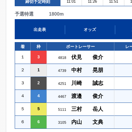
締切予定時刻
11:01
11:26
11:51
1
予選特選 1800m
出走表
オッズ
着
枠
ボートレーサー
レ
伏見 俊介
１
3
4818
中村 晃朋
２
1
4739
川崎 誠志
３
2
4251
渡邉 俊介
４
4
4467
三村 岳人
５
5
5111
内山 文典
６
6
3105