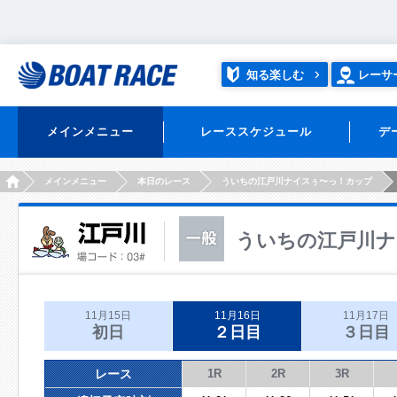
知る楽しむ
レーサ
メインメニュー
レーススケジュール
デ
HOME
メインメニュー
本日のレース
ういちの江戸川ナイスぅ〜っ！カップ
ういちの江戸川ナ
11月15日
11月16日
11月17日
初日
２日目
３日目
レース
1R
2R
3R