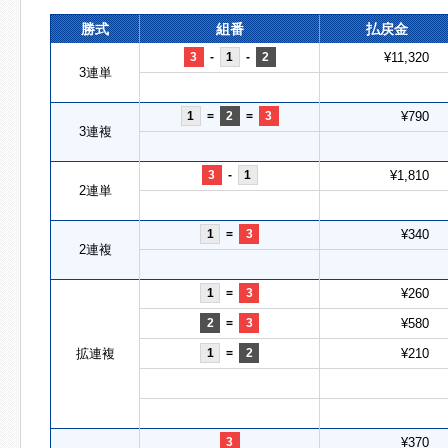
勝式
組番
払戻金
3
-
1
-
2
¥11,320
3連単
1
=
2
=
3
¥790
3連複
3
-
1
¥1,810
2連単
1
=
3
¥340
2連複
1
=
3
¥260
2
=
3
¥580
拡連複
1
=
2
¥210
3
¥370