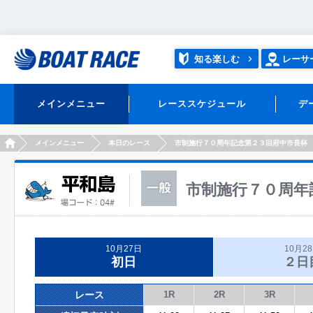
知る楽しむ
レーサ
メインメニュー
レーススケジュール
デ
HOME
メインメニュー
本日のレース
市制施行７０周年記念第２３回府中市長杯
市制施行７０周年
10月27日
10月2
初日
２日
レース
1R
2R
3R