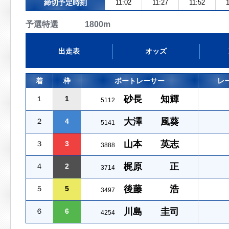
締切予定時刻
11:02
11:27
11:52
1
予選特選 1800m
出走表
オッズ
着
枠
ボートレーサー
レ
砂長 知輝
１
1
5112
大澤 風葵
２
4
5141
山本 英志
３
3
3888
梶原 正
４
2
3714
後藤 浩
５
5
3497
川島 圭司
６
6
4254