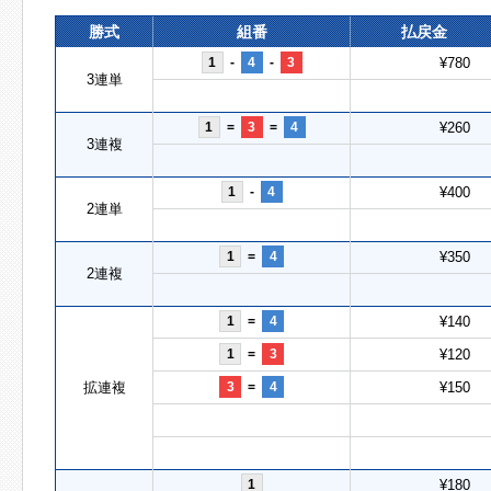
勝式
組番
払戻金
1
-
4
-
3
¥780
3連単
1
=
3
=
4
¥260
3連複
1
-
4
¥400
2連単
1
=
4
¥350
2連複
1
=
4
¥140
1
=
3
¥120
拡連複
3
=
4
¥150
1
¥180