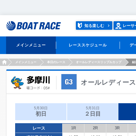
知る楽しむ
レーサ
メインメニュー
レーススケジュール
デ
HOME
メインメニュー
本日のレース
オールレディースリップルカップ
結
オールレディー
5月30日
5月31日
初日
２日目
レース
1R
2R
3R