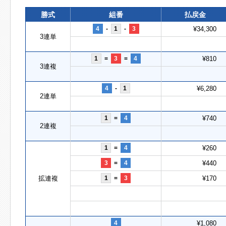
勝式
組番
払戻金
4
-
1
-
3
¥34,300
3連単
1
=
3
=
4
¥810
3連複
4
-
1
¥6,280
2連単
1
=
4
¥740
2連複
1
=
4
¥260
3
=
4
¥440
拡連複
1
=
3
¥170
4
¥1,080