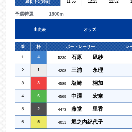
締切予定時刻
11:55
12:23
12:52
1
予選特選 1800m
出走表
オッズ
着
枠
ボートレーサー
レ
石原 凪紗
１
4
5230
三浦 永理
２
1
4208
塩崎 桐加
３
3
4589
中澤 宏奈
４
6
4569
藤堂 里香
５
2
4473
堀之内紀代子
６
5
4011