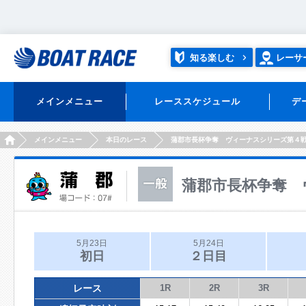
知る楽しむ
レーサ
メインメニュー
レーススケジュール
デ
HOME
メインメニュー
本日のレース
蒲郡市長杯争奪 ヴィーナスシリーズ第４
蒲郡市長杯争奪 
5月23日
5月24日
初日
２日目
レース
1R
2R
3R