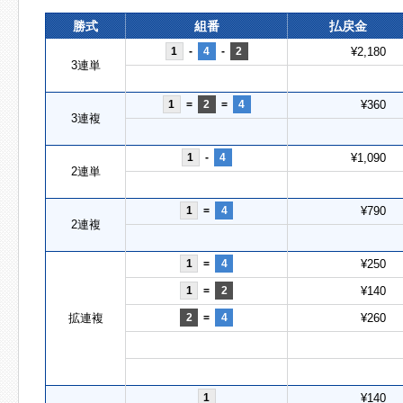
勝式
組番
払戻金
1
-
4
-
2
¥2,180
3連単
1
=
2
=
4
¥360
3連複
1
-
4
¥1,090
2連単
1
=
4
¥790
2連複
1
=
4
¥250
1
=
2
¥140
拡連複
2
=
4
¥260
1
¥140