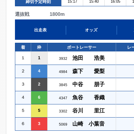
締切予定時刻
15:17
15:40
16:05
1
選抜戦 1800m
出走表
オッズ
着
枠
ボートレーサー
レ
池田 浩美
１
1
3932
森下 愛梨
２
4
4984
中谷 朋子
３
2
3845
魚谷 香織
４
6
4347
谷川 里江
５
5
3302
山崎 小葉音
６
3
5069