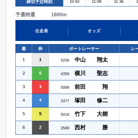
締切予定時刻
10:42
11:08
11:36
1
予選特選 1800m
出走表
オッズ
着
枠
ボートレーサー
レ
中山 翔太
１
1
5256
横川 聖志
２
6
4359
前田 翔
３
3
5089
塚田 修二
４
4
3377
竹下 大樹
５
5
5018
西村 勝
６
2
3589