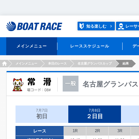
知る楽しむ
レーサ
メインメニュー
レーススケジュール
デ
HOME
メインメニュー
本日のレース
名古屋グランパスカップ
結果
名古屋グランパス
7月7日
7月8日
初日
２日目
レース
1R
2R
3R