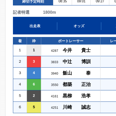
締切予定時刻
08:35
09:01
09:27
0
記者特選 1800m
出走表
オッズ
着
枠
ボートレーサー
レ
今井 貴士
１
1
4287
中辻 博訓
２
3
3833
飯山 泰
３
4
3940
都築 正治
４
6
3550
黒柳 浩孝
５
2
4161
川崎 誠志
６
5
4251