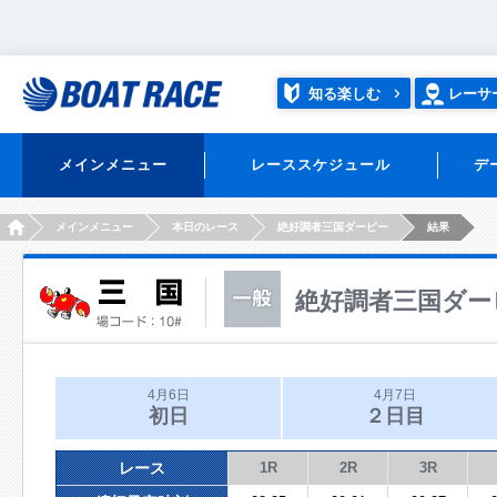
知る楽しむ
レーサ
メインメニュー
レーススケジュール
デ
HOME
メインメニュー
本日のレース
絶好調者三国ダービー
結果
絶好調者三国ダー
4月6日
4月7日
初日
２日目
レース
1R
2R
3R