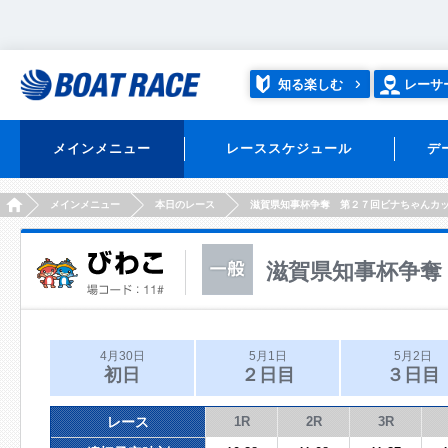
知る楽しむ
レーサ
メインメニュー
レーススケジュール
デ
HOME
メインメニュー
本日のレース
滋賀県知事杯争奪 第２７回ビナちゃんカ
滋賀県知事杯争奪
4月30日
5月1日
5月2日
初日
２日目
３日目
レース
1R
2R
3R