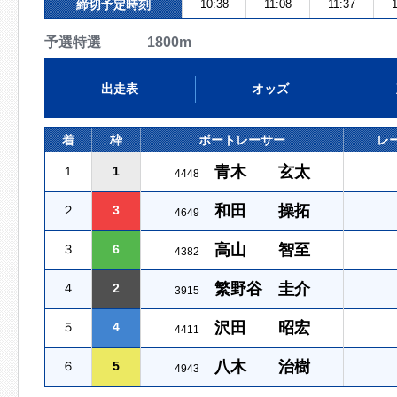
締切予定時刻
10:38
11:08
11:37
1
予選特選 1800m
出走表
オッズ
着
枠
ボートレーサー
レ
青木 玄太
１
1
4448
和田 操拓
２
3
4649
高山 智至
３
6
4382
繁野谷 圭介
４
2
3915
沢田 昭宏
５
4
4411
八木 治樹
６
5
4943