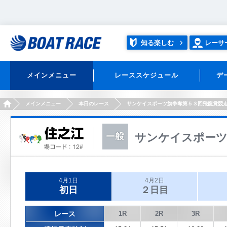
知る楽しむ
レーサ
メインメニュー
レーススケジュール
デ
HOME
メインメニュー
本日のレース
サンケイスポーツ旗争奪第５３回飛龍賞競
サンケイスポーツ
4月1日
4月2日
初日
２日目
レース
1R
2R
3R