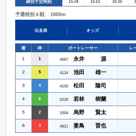
締切予定時刻
15:24
15:51
16:20
1
予選特別Ａ戦 1800m
出走表
オッズ
着
枠
ボートレーサー
レ
永井 源
１
1
4067
池田 雄一
２
5
4124
松田 隆司
３
4
4100
若林 樹蘭
４
6
5228
烏野 賢太
５
2
3304
妻鳥 晋也
６
3
4821