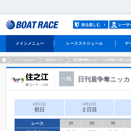
知る楽しむ
レーサ
メインメニュー
レーススケジュール
デ
HOME
メインメニュー
本日のレース
日刊盾争奪ニッカン・コム杯第５８回しぶ
日刊盾争奪ニッカ
4月11日
4月12日
初日
２日目
レース
1R
2R
3R