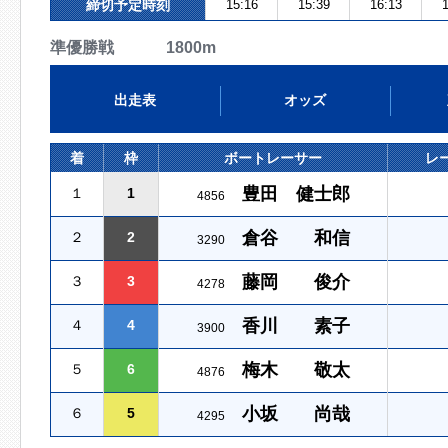
締切予定時刻
15:16
15:39
16:13
1
準優勝戦 1800m
出走表
オッズ
着
枠
ボートレーサー
レ
豊田 健士郎
１
1
4856
倉谷 和信
２
2
3290
藤岡 俊介
３
3
4278
香川 素子
４
4
3900
梅木 敬太
５
6
4876
小坂 尚哉
６
5
4295