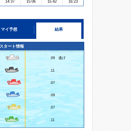
14:37
15:06
15:42
16:23
マイ予想
結果
スタート情報
.09 逃げ
.11
.07
.09
.07
.11