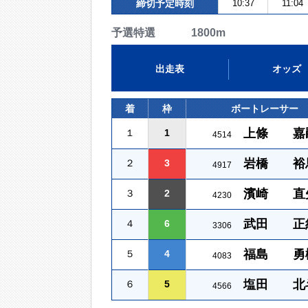
締切予定時刻
10:37
11:04
予選特選 1800m
出走表
オッズ
着
枠
ボートレーサー
上條 嘉
１
1
4514
岩橋 裕
２
3
4917
濱崎 直
３
2
4230
武田 正
４
6
3306
福島 勇
５
4
4083
塩田 北
６
5
4566