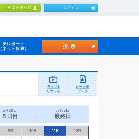
ット投票会員登録
ログイン
テレボート
投票
（ネット投票）
ライブ&
レース場
リプレイ
データ
5月28日
5月29日
５日目
最終日
9R
10R
11R
12R