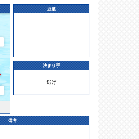
返還
決まり手
逃げ
備考