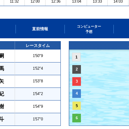
11:32
12:00
12:36
13:04
13:33
14:03
コンピューター
直前情報
予想
レースタイム
嗣
1'50"9
1
馬
1'52"4
2
矢
1'53"8
3
紀
4
1'54"2
樹
5
1'54"9
6
斗
1'57"0