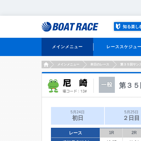
知る楽し
メインメニュー
レーススケジュ
HOME
メインメニュー
本日のレース
第３５回サン
第３５
5月24日
5月25日
初日
２日目
レース
1R
2R