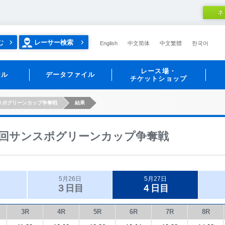
ネ
む
レーサー検索
English
中文简体
中文繁體
한국어
レース場・
ール
データファイル
チケットショップ
スポグリーンカップ争奪戦
結果
回サンスポグリーンカップ争奪戦
5月26日
5月27日
３日目
４日目
3R
4R
5R
6R
7R
8R