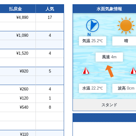
払戻金
人気
水面気象情報
¥4,890
17
¥1,090
4
気温
25.2℃
晴
¥1,520
4
風速
4m
¥920
5
水温
22.2℃
波高
0cm
¥260
4
¥120
1
スタンド
¥540
8
¥110