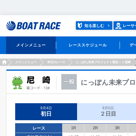
知る楽しむ
レーサ
メインメニュー
レーススケジュール
デ
HOME
メインメニュー
本日のレース
にっぽん未来プロジェクト競走ｉｎ尼崎
にっぽん未来プロ
9月4日
9月5日
初日
２日目
レース
1R
2R
3R