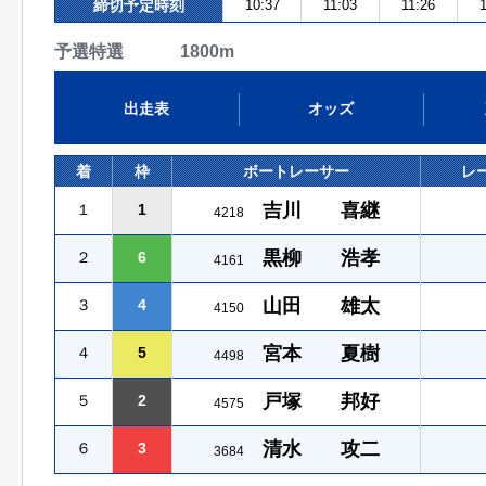
締切予定時刻
10:37
11:03
11:26
予選特選 1800m
出走表
オッズ
着
枠
ボートレーサー
レ
吉川 喜継
１
1
4218
黒柳 浩孝
２
6
4161
山田 雄太
３
4
4150
宮本 夏樹
４
5
4498
戸塚 邦好
５
2
4575
清水 攻二
６
3
3684