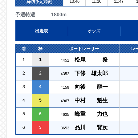
締切予定時刻
10:46
11:16
11:47
1
予選特選 1800m
出走表
オッズ
着
枠
ボートレーサー
レ
松尾 祭
１
1
4452
下條 雄太郎
２
2
4352
向後 龍一
３
4
4159
中村 魁生
４
5
4967
峰重 力也
５
6
4635
品川 賢次
６
3
3653