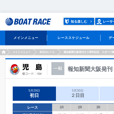
知る楽しむ
レーサ
メインメニュー
レーススケジュール
デ
HOME
メインメニュー
本日のレース
報知新聞大阪発刊６０周年記念 スポーツ
報知新聞大阪発刊
5月29日
5月30日
初日
２日目
レース
1R
2R
3R